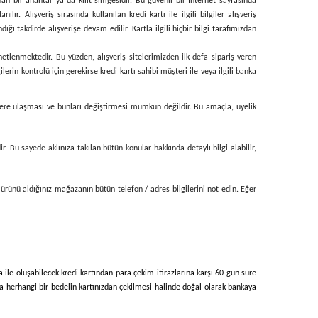
nan bir anahtar ya da kilit simgesidir. Bu güvenli bir İnternet sayfasında
ır. Alışveriş sırasında kullanılan kredi kartı ile ilgili bilgiler alışveriş
ığı takdirde alışverişe devam edilir. Kartla ilgili hiçbir bilgi tarafımızdan
enetlenmektedir. Bu yüzden, alışveriş sitelerimizden ilk defa sipariş veren
erin kontrolü için gerekirse kredi kartı sahibi müşteri ile veya ilgili banka
ilgilere ulaşması ve bunları değiştirmesi mümkün değildir. Bu amaçla, üyelik
ir. Bu sayede aklınıza takılan bütün konular hakkında detaylı bilgi alabilir,
 ürünü aldığınız mağazanın bütün telefon / adres bilgilerini not edin. Eğer
ka ile oluşabilecek kredi kartından para çekim itirazlarına karşı 60 gün süre
nda herhangi bir bedelin kartınızdan çekilmesi halinde doğal olarak bankaya