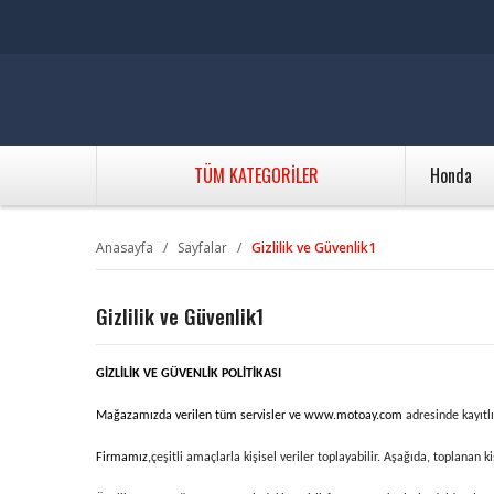
TÜM KATEGORİLER
Honda
Anasayfa
Sayfalar
Gizlilik ve Güvenlik1
Gizlilik ve Güvenlik1
GİZLİLİK VE GÜVENLİK POLİTİKASI
Mağazamızda verilen tüm servisler ve www.motoay.com
adresinde kayıt
Firmamız,
çeşitli amaçlarla kişisel veriler toplayabilir. Aşağıda, toplanan ki