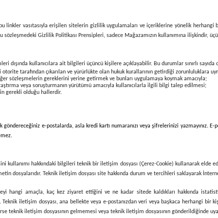
 linkler vasıtasıyla erişilen sitelerin gizlilik uygulamaları ve içeriklerine yönelik herhang
İş bu sözleşmedeki Gizlilik Politikası Prensipleri, sadece Mağazamızın kullanımına ilişkindir, 
leri dışında kullanıcılara ait bilgileri üçüncü kişilere açıklayabilir. Bu durumlar sınırlı sayıda
torite tarafından çıkarılan ve yürürlükte olan hukuk kurallarının getirdiği zorunluluklara u
diğer sözleşmelerin gereklerini yerine getirmek ve bunları uygulamaya koymak amacıyla;
araştırma veya soruşturmanın yürütümü amacıyla kullanıcılarla ilgili bilgi talep edilmesi;
in gerekli olduğu hallerdir.
ak göndereceğiniz e-postalarda, asla kredi kartı numaranızı veya şifrelerinizi yazmayınız. E-p
demez.
ni kullanımı hakkındaki bilgileri teknik bir iletişim dosyası (Çerez-Cookie) kullanarak elde e
etin dosyalarıdır. Teknik iletişim dosyası site hakkında durum ve tercihleri saklayarak İnternet
siteyi hangi amaçla, kaç kez ziyaret ettiğini ve ne kadar sitede kaldıkları hakkında istatist
Teknik iletişim dosyası, ana bellekte veya e-postanızdan veri veya başkaca herhangi bir kiş
erse teknik iletişim dosyasının gelmemesi veya teknik iletişim dosyasının gönderildiğinde uyar