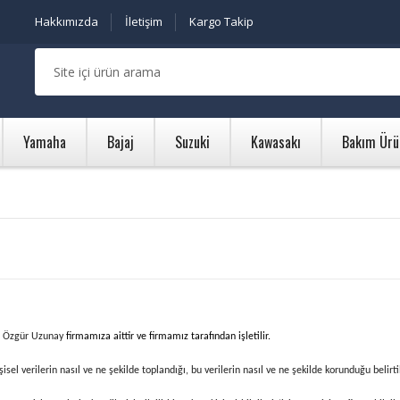
Hakkımızda
İletişim
Kargo Takip
Yamaha
Bajaj
Suzuki
Kawasakı
Bakım Ürü
lı Özgür Uzunay
f
irmamıza aittir ve firmamız tarafından işletilir.
şisel verilerin nasıl ve ne şekilde toplandığı, bu verilerin nasıl ve ne şekilde korunduğu belirti