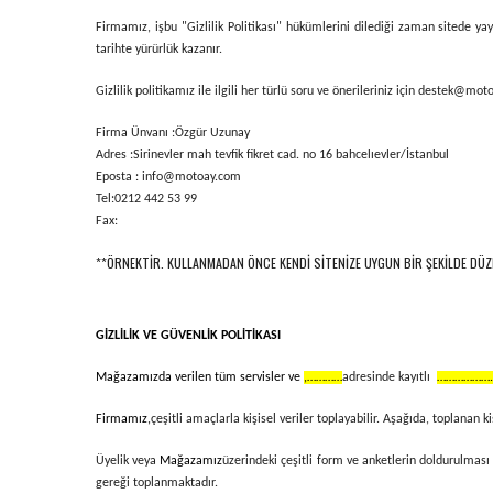
Firmamız, işbu "Gizlilik Politikası" hükümlerini dilediği zaman sitede yay
tarihte yürürlük kazanır.
Gizlilik politikamız ile ilgili her türlü soru ve önerileriniz için destek@m
Firma Ünvanı :Özgür Uzunay
Adres :Sirinevler mah tevfik fikret cad. no 16 bahcelıevler/İstanbul
Eposta : info@motoay.com
Tel:0212 442 53 99
Fax:
**ÖRNEKTİR. KULLANMADAN ÖNCE KENDİ SİTENİZE UYGUN BİR ŞEKİLDE DÜZ
GİZLİLİK VE GÜVENLİK POLİTİKASI
Mağazamızda verilen tüm servisler ve
,…………
adresinde kayıtlı
……………….Ş
Firmamız,
çeşitli amaçlarla kişisel veriler toplayabilir. Aşağıda, toplanan ki
Üyelik veya
Mağazamız
üzerindeki çeşitli form ve anketlerin doldurulması su
gereği toplanmaktadır.