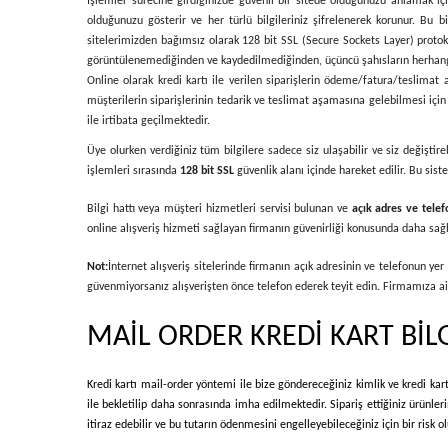
İşlemler sürecine girdiğinizde güvenli bir sitede olduğunuzu anlamak için
olduğunuzu gösterir ve her türlü bilgileriniz şifrelenerek korunur. Bu bilg
sitelerimizden bağımsız olarak 128 bit SSL (Secure Sockets Layer) protokolü 
görüntülenemediğinden ve kaydedilmediğinden, üçüncü şahısların herhangi 
Online olarak kredi kartı ile verilen siparişlerin ödeme/fatura/teslimat a
müşterilerin siparişlerinin tedarik ve teslimat aşamasına gelebilmesi için ö
ile irtibata geçilmektedir.
Üye olurken verdiğiniz tüm bilgilere sadece siz ulaşabilir ve siz değiştire
işlemleri sırasında
128 bit SSL
güvenlik alanı içinde hareket edilir. Bu si
Bilgi hattı veya müşteri hizmetleri servisi bulunan ve
açık adres ve telef
online alışveriş hizmeti sağlayan firmanın güvenirliği konusunda daha sağlık
Not:
İnternet alışveriş sitelerinde firmanın açık adresinin ve telefonun ye
güvenmiyorsanız alışverişten önce telefon ederek teyit edin. Firmamıza ait 
MAİL ORDER KREDİ KART BİL
Kredi kartı mail-order yöntemi ile bize göndereceğiniz kimlik ve kredi kart 
ile bekletilip daha sonrasında imha edilmektedir. Sipariş ettiğiniz ürünle
itiraz edebilir ve bu tutarın ödenmesini engelleyebileceğiniz için bir risk