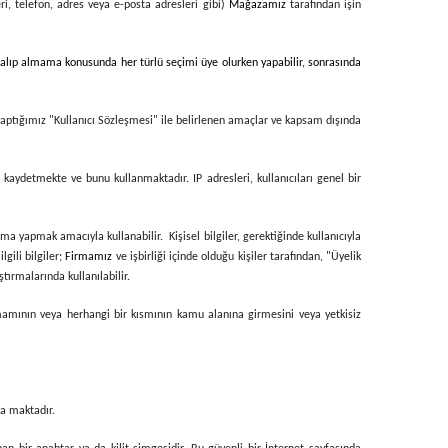
leri, telefon, adres veya e-posta adresleri gibi)
Mağazamız
tarafından işin
ri alıp almama konusunda her türlü seçimi üye olurken yapabilir, sonrasında
 yaptığımız "Kullanıcı Sözleşmesi" ile belirlenen amaçlar ve kapsam dışında
i kaydetmekte ve bunu kullanmaktadır. IP adresleri, kullanıcıları genel bir
ma yapmak amacıyla kullanabilir. Kişisel bilgiler, gerektiğinde kullanıcıyla
lgili bilgiler;
Firmamız
ve işbirliği içinde olduğu kişiler tarafından, "Üyelik
tırmalarında kullanılabilir.
tamamının veya herhangi bir kısmının kamu alanına girmesini veya yetkisiz
ma maktadır.