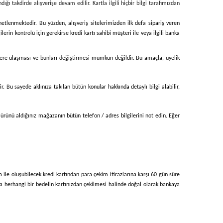
ığı takdirde alışverişe devam edilir. Kartla ilgili hiçbir bilgi tarafımızdan
enetlenmektedir. Bu yüzden, alışveriş sitelerimizden ilk defa sipariş veren
erin kontrolü için gerekirse kredi kartı sahibi müşteri ile veya ilgili banka
ilgilere ulaşması ve bunları değiştirmesi mümkün değildir. Bu amaçla, üyelik
r. Bu sayede aklınıza takılan bütün konular hakkında detaylı bilgi alabilir,
 ürünü aldığınız mağazanın bütün telefon / adres bilgilerini not edin. Eğer
ka ile oluşubilecek kredi kartından para çekim itirazlarına karşı 60 gün süre
nda herhangi bir bedelin kartınızdan çekilmesi halinde doğal olarak bankaya