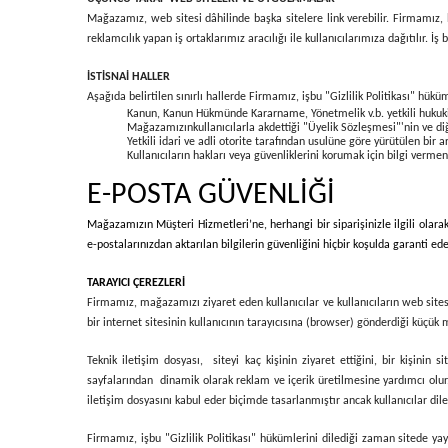
Mağazamız, web sitesi dâhilinde başka sitelere link verebilir. Firmamız, bu
reklamcılık yapan iş ortaklarımız aracılığı ile kullanıcılarımıza dağıtılır. 
İSTİSNAİ HALLER
Aşağıda belirtilen sınırlı hallerde Firmamız, işbu "Gizlilik Politikası" hüküm
Kanun, Kanun Hükmünde Kararname, Yönetmelik v.b. yetkili hukuki o
Mağazamızınkullanıcılarla akdettiği "Üyelik Sözleşmesi"'nin ve d
Yetkili idari ve adli otorite tarafından usulüne göre yürütülen bir 
Kullanıcıların hakları veya güvenliklerini korumak için bilgi vermen
E-POSTA GÜVENLİĞİ
Mağazamızın Müşteri Hizmetleri’ne, herhangi bir siparişinizle ilgili olara
e-postalarınızdan aktarılan bilgilerin güvenliğini hiçbir koşulda garanti e
TARAYICI ÇEREZLERİ
Firmamız, mağazamızı ziyaret eden kullanıcılar ve kullanıcıların web sitesi
bir internet sitesinin kullanıcının tarayıcısına (browser) gönderdiği küçük m
Teknik iletişim dosyası, siteyi kaç kişinin ziyaret ettiğini, bir kişinin 
sayfalarından dinamik olarak reklam ve içerik üretilmesine yardımcı olur. 
iletişim dosyasını kabul eder biçimde tasarlanmıştır ancak kullanıcılar dil
Firmamız, işbu "Gizlilik Politikası" hükümlerini dilediği zaman sitede yay