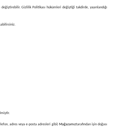
iştirebilir. Gizlilik Politikası hükümleri değiştiği takdirde, yayınlandığı
abilirsiniz.
lmiştir.
 telefon, adres veya e-posta adresleri gibi)
Mağazamız
tarafından işin doğası