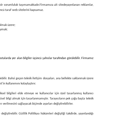
i bir sorumluluk taşımamaktadır.
Firmamıza ait sitede
yayınlanan reklamlar,
üçüncü taraf web sitelerini kapsamaz.
 olmak üzere;
uymak;
stalarda yer alan bilgiler üçüncü şahıslar tarafından görülebilir. Firmamız
debilir. Bahsi geçen teknik iletişim dosyaları, ana bellekte saklanmak üzere
'in kullanımını kolaylaştırır.
iksel bilgileri elde etmeye ve kullanıcılar için özel tasarlanmış kullanıcı
isel bilgi almak için tasarlanmamıştır. Tarayıcıların pek çoğu başta teknik
ı verilmesini sağlayacak biçimde ayarları değiştirebilirler.
iştirebilir. Gizlilik Politikası hükümleri değiştiği takdirde, yayınlandığı