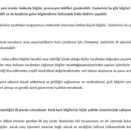
ni ürünler hakkında bilgiler, promosyon teklifleri gönderebilir. Üyelerimiz bu gibi bilgile
lir ya da kendisine gelen bilgilendirme iletisindeki linkle bildirim yapabilir.
lerimiz tarafından mağazamıza elektronik ortamdan iletilen kişisel bilgiler, Üyelerimiz ile 
ilecek sorunların veya uyuşmazlıkların hızla çözülmesi için,
Firmamız
, üyelerinin IP adresin
anılabilir.
talep edilen bilgileri kendisi veya işbirliği içinde olduğu kişiler tarafından doğrudan pazarla
iler veya kullanıcı tarafından sağlanan bilgiler veya
Mağazamız
üzerinden yapılan işlemlerle i
ği ifşa edilmeden çeşitli istatistiksel değerlendirmeler, veri tabanı oluşturma ve pazar araş
r saklama yükümü olarak addetmeyi ve gizliliğin sağlanması ve sürdürülmesi, gizli bilginin 
rleri almayı ve gerekli özeni göstermeyi taahhüt etmektedir.
 güvenliğini ilk planda tutmaktadır. Kredi kartı bilgileriniz hiçbir şekilde sistemimizde sakla
 dikkat etmeniz gereken iki şey vardır. Bunlardan biri tarayıcınızın en alt satırında bulu
iler, ancak satış işlemleri sürecine bağlı olarak ve verdiğiniz talimat istikametinde kullanıl