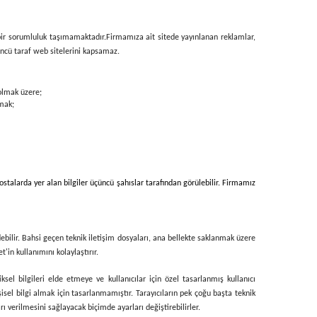
i bir sorumluluk taşımamaktadır.
Firmamıza ait sitede
yayınlanan reklamlar,
üçüncü taraf web sitelerini kapsamaz.
 olmak üzere;
ymak;
ostalarda yer alan bilgiler üçüncü şahıslar tarafından görülebilir. Firmamız
debilir. Bahsi geçen teknik iletişim dosyaları, ana bellekte saklanmak üzere
'in kullanımını kolaylaştırır.
iksel bilgileri elde etmeye ve kullanıcılar için özel tasarlanmış kullanıcı
isel bilgi almak için tasarlanmamıştır. Tarayıcıların pek çoğu başta teknik
ı verilmesini sağlayacak biçimde ayarları değiştirebilirler.