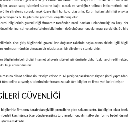
 dikkat etmeniz gereken iki şey vardır. Bunlardan biri tarayıcınızın en alt satırında bulu
iler, ancak satış işlemleri sürecine bağlı olarak ve verdiğiniz talimat istikametinde kullanıl
ile şifrelenip sorgulanmak üzere ilgili bankaya ulaştırılır. Kartın kullanılabilirliği onayland
bir koşulda bu bilgileri ele geçirmesi engellenmiş olur.
dresi bilgilerinin güvenilirliği firmamız tarafından Kredi Kartları Dolandırıcılığı'na karşı d
ncelikle finansal ve adres/telefon bilgilerinin doğruluğunun onaylanması gereklidir. Bu bilgil
bilirsiniz. Üye giriş bilgilerinizi güvenli koruduğunuz takdirde başkalarının sizinle ilgili b
stem kırılması mümkün olmayan bir uluslararası bir şifreleme standardıdır.
on bilgilerinin
belirtildiği İnternet alışveriş siteleri günümüzde daha fazla tercih edilmekted
lı bilgi edinebilirsiniz.
r almasına dikkat edilmesini tavsiye ediyoruz. Alışveriş yapacaksanız alışverişinizi yapmadan
tüm online alışveriş sitelerimizde firmamıza dair tüm bilgiler ve firma yeri belirtilmiştir.
GİLERİ GÜVENLİĞİ
bilgileriniz firmamız tarafından gizlilik prensibine göre saklanacaktır. Bu bilgiler olası ban
rin bedeli karşılığında bize göndereceğiniz tarafınızdan onaylı mail-order formu bedeli dışı
 oluşturmamaktadır.