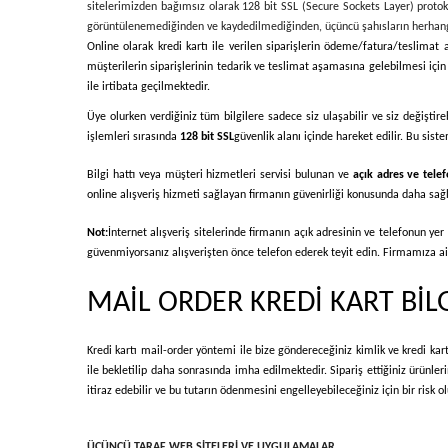
sitelerimizden bağımsız olarak 128 bit SSL (Secure Sockets Layer) protokolü 
görüntülenemediğinden ve kaydedilmediğinden, üçüncü şahısların herhangi 
Online olarak kredi kartı ile verilen siparişlerin ödeme/fatura/teslimat a
müşterilerin siparişlerinin tedarik ve teslimat aşamasına gelebilmesi için ö
ile irtibata geçilmektedir.
Üye olurken verdiğiniz tüm bilgilere sadece siz ulaşabilir ve siz değiştire
işlemleri sırasında
128 bit SSL
güvenlik alanı içinde hareket edilir. Bu sis
Bilgi hattı veya müşteri hizmetleri servisi bulunan ve
açık adres ve telefo
online alışveriş hizmeti sağlayan firmanın güvenirliği konusunda daha sağlık
Not:
İnternet alışveriş sitelerinde firmanın açık adresinin ve telefonun ye
güvenmiyorsanız alışverişten önce telefon ederek teyit edin. Firmamıza ait 
MAİL ORDER KREDİ KART BİL
Kredi kartı mail-order yöntemi ile bize göndereceğiniz kimlik ve kredi kart 
ile bekletilip daha sonrasında imha edilmektedir. Sipariş ettiğiniz ürünle
itiraz edebilir ve bu tutarın ödenmesini engelleyebileceğiniz için bir risk
ÜÇÜNCÜ TARAF WEB SİTELERİ VE UYGULAMALAR