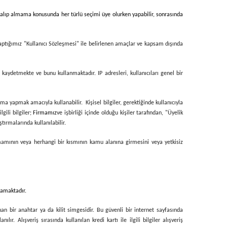
ri alıp almama konusunda her türlü seçimi üye olurken yapabilir, sonrasında
yaptığımız "Kullanıcı Sözleşmesi" ile belirlenen amaçlar ve kapsam dışında
i kaydetmekte ve bunu kullanmaktadır. IP adresleri, kullanıcıları genel bir
ma yapmak amacıyla kullanabilir. Kişisel bilgiler, gerektiğinde kullanıcıyla
lgili bilgiler;
Firmamız
ve işbirliği içinde olduğu kişiler tarafından, "Üyelik
tırmalarında kullanılabilir.
tamamının veya herhangi bir kısmının kamu alanına girmesini veya yetkisiz
nmamaktadır.
nan bir anahtar ya da kilit simgesidir. Bu güvenli bir internet sayfasında
ır. Alışveriş sırasında kullanılan kredi kartı ile ilgili bilgiler alışveriş