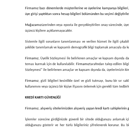
Firmamız bazı dönemlerde müşterilerine ve üyelerine kampanya bilgileri, ye
üye girişi yaptıktan sonra hesap bilgileri bölümünden bu seçimi değiştirilebi
Mağazamız
üzerinden veya eposta ile gerçekleştirilen onay sürecinde, üye
üçüncü kişilere açıklanmayacaktır.
Sistemle ilgili sorunların tanımlanması ve verilen hizmet ile ilgili çıkab
şekilde tanımlamak ve kapsamlı demografik bilgi toplamak amacıyla da kull
Firmamız
, Üyelik Sözleşmesi ile belirlenen amaçlar ve kapsam dışında da, 
temas kurmak için de kullanılabilir.
Firmamız
tarafından talep edilen bilg
Sözleşmesi" ile belirlenen amaçlar ve kapsam dışında da, üyelerimizin kimli
Firmamız
, gizli bilgileri kesinlikle özel ve gizli tutmayı, bunu bir sı
kullanımını veya üçüncü bir kişiye ifşasını önlemek için gerekli tüm tedbi
KREDİ KARTI GÜVENLİĞİ
Firmamız
, alışveriş sitelerimizden alışveriş yapan kredi kartı sahiplerinin
İşlemler sürecine girdiğinizde güvenli bir sitede olduğunuzu anlamak için
olduğunuzu gösterir ve her türlü bilgileriniz şifrelenerek korunur. Bu bilg