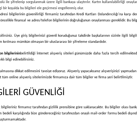
ile şifrelenip sorgulanmak üzere ilgili bankaya ulaştırılır. Kartın kullanılabilirliği onayland
bir koşulda bu bilgileri ele geçirmesi engellenmiş olur.
dresi bilgilerinin güvenilirliği firmamiz tarafından Kredi Kartları Dolandırıcılığı'na karşı d
ncelikle finansal ve adres/telefon bilgilerinin doğruluğunun onaylanması gereklidir. Bu bilgil
bilirsiniz. Üye giriş bilgilerinizi güvenli koruduğunuz takdirde başkalarının sizinle ilgili b
tem kırılması mümkün olmayan bir uluslararası bir şifreleme standardıdır.
n bilgilerinin
belirtildiği İnternet alışveriş siteleri günümüzde daha fazla tercih edilmektedi
lı bilgi edinebilirsiniz.
r almasına dikkat edilmesini tavsiye ediyoruz. Alışveriş yapacaksanız alışverişinizi yapmadan
tüm online alışveriş sitelerimizde firmamıza dair tüm bilgiler ve firma yeri belirtilmiştir.
GİLERİ GÜVENLİĞİ
bilgileriniz firmamız tarafından gizlilik prensibine göre saklanacaktır. Bu bilgiler olası ban
rin bedeli karşılığında bize göndereceğiniz tarafınızdan onaylı mail-order formu bedeli dışı
 oluşturmamaktadır.