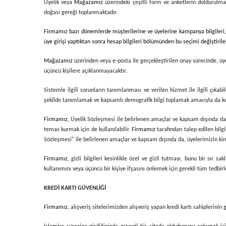
Üyelik veya
Mağazamız
üzerindeki çeşitli form ve anketlerin doldurulması
doğası gereği toplanmaktadır.
Firmamız bazı dönemlerde müşterilerine ve üyelerine kampanya bilgileri, ye
üye girişi yaptıktan sonra hesap bilgileri bölümünden bu seçimi değiştirilebi
Mağazamız
üzerinden veya e-posta ile gerçekleştirilen onay sürecinde, üy
üçüncü kişilere açıklanmayacaktır.
Sistemle ilgili sorunların tanımlanması ve verilen hizmet ile ilgili çıkab
şekilde tanımlamak ve kapsamlı demografik bilgi toplamak amacıyla da kull
Firmamız
, Üyelik Sözleşmesi ile belirlenen amaçlar ve kapsam dışında da, 
temas kurmak için de kullanılabilir.
Firmamız
tarafından talep edilen bilg
Sözleşmesi" ile belirlenen amaçlar ve kapsam dışında da, üyelerimizin kimli
Firmamız
, gizli bilgileri kesinlikle özel ve gizli tutmayı, bunu bir sı
kullanımını veya üçüncü bir kişiye ifşasını önlemek için gerekli tüm tedbi
KREDİ KARTI GÜVENLİĞİ
Firmamız
, alışveriş sitelerimizden alışveriş yapan kredi kartı sahiplerinin