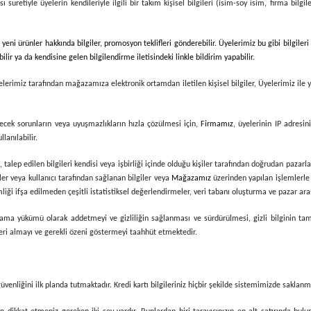
 suretiyle üyelerin kendileriyle ilgili bir takım kişisel bilgileri (isim-soy isim, firma bilgi
ni ürünler hakkında bilgiler, promosyon teklifleri gönderebilir. Üyelerimiz bu gibi bilgile
lir ya da kendisine gelen bilgilendirme iletisindeki linkle bildirim yapabilir.
elerimiz tarafından mağazamıza elektronik ortamdan iletilen kişisel bilgiler, Üyelerimiz ile
ilecek sorunların veya uyuşmazlıkların hızla çözülmesi için,
Firmamız
, üyelerinin IP adresin
anılabilir.
talep edilen bilgileri kendisi veya işbirliği içinde olduğu kişiler tarafından doğrudan pazarla
iler veya kullanıcı tarafından sağlanan bilgiler veya
Mağazamız
üzerinden yapılan işlemlerle i
ği ifşa edilmeden çeşitli istatistiksel değerlendirmeler, veri tabanı oluşturma ve pazar araş
r saklama yükümü olarak addetmeyi ve gizliliğin sağlanması ve sürdürülmesi, gizli bilginin 
rleri almayı ve gerekli özeni göstermeyi taahhüt etmektedir.
 güvenliğini ilk planda tutmaktadır. Kredi kartı bilgileriniz hiçbir şekilde sistemimizde saklan