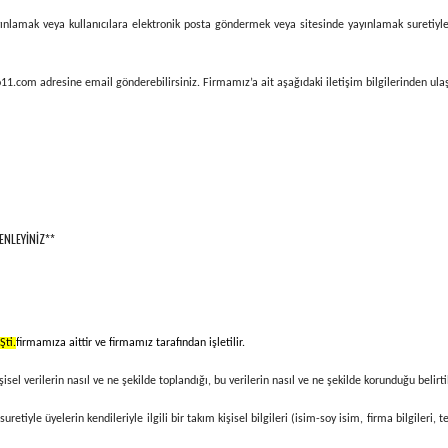
ınlamak veya kullanıcılara elektronik posta göndermek veya sitesinde yayınlamak suretiyle değ
oto11.com
adresine email gönderebilirsiniz. Firmamız’a ait aşağıdaki iletişim bilgilerinden ulaş
ENLEYİNİZ**
ti.
firmamıza aittir ve firmamız tarafından işletilir.
şisel verilerin nasıl ve ne şekilde toplandığı, bu verilerin nasıl ve ne şekilde korunduğu belirti
retiyle üyelerin kendileriyle ilgili bir takım kişisel bilgileri (isim-soy isim, firma bilgileri,