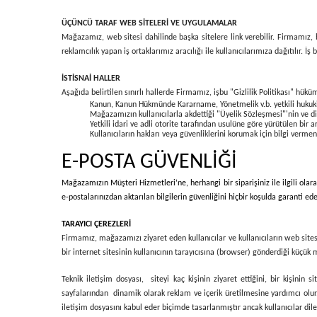
ÜÇÜNCÜ TARAF WEB SİTELERİ VE UYGULAMALAR
Mağazamız, web sitesi dahilinde başka sitelere link verebilir. Firmamız, bu
reklamcılık yapan iş ortaklarımız aracılığı ile kullanıcılarımıza dağıtılır. 
İSTİSNAİ HALLER
Aşağıda belirtilen sınırlı hallerde Firmamız, işbu "Gizlilik Politikası" hüküm
Kanun, Kanun Hükmünde Kararname, Yönetmelik v.b. yetkili hukuki o
Mağazamızın kullanıcılarla akdettiği "Üyelik Sözleşmesi"'nin ve 
Yetkili idari ve adli otorite tarafından usulüne göre yürütülen bir 
Kullanıcıların hakları veya güvenliklerini korumak için bilgi vermen
E-POSTA GÜVENLİĞİ
Mağazamızın Müşteri Hizmetleri’ne, herhangi bir siparişiniz ile ilgili olar
e-postalarınızdan aktarılan bilgilerin güvenliğini hiçbir koşulda garanti e
TARAYICI ÇEREZLERİ
Firmamız, mağazamızı ziyaret eden kullanıcılar ve kullanıcıların web sitesi
bir internet sitesinin kullanıcının tarayıcısına (browser) gönderdiği küçük m
Teknik iletişim dosyası, siteyi kaç kişinin ziyaret ettiğini, bir kişinin 
sayfalarından dinamik olarak reklam ve içerik üretilmesine yardımcı olur. 
iletişim dosyasını kabul eder biçimde tasarlanmıştır ancak kullanıcılar dil