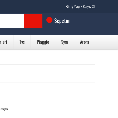
Giriş Yap / Kayıt Ol
Sepetim
nleri
Tvs
Piaggio
Sym
Arora
lmiştir.