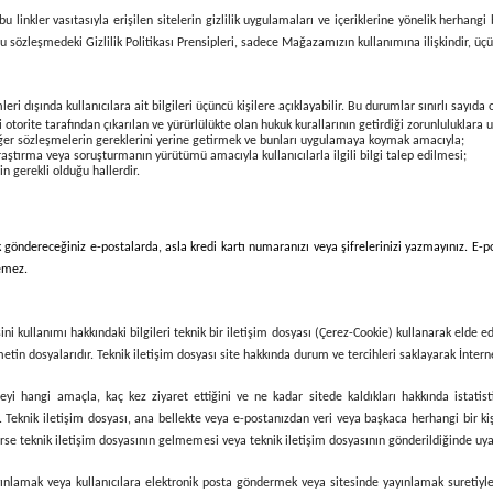
 linkler vasıtasıyla erişilen sitelerin gizlilik uygulamaları ve içeriklerine yönelik herhang
İş bu sözleşmedeki Gizlilik Politikası Prensipleri, sadece Mağazamızın kullanımına ilişkindir, 
leri dışında kullanıcılara ait bilgileri üçüncü kişilere açıklayabilir. Bu durumlar sınırlı sayıda
torite tarafından çıkarılan ve yürürlülükte olan hukuk kurallarının getirdiği zorunluluklara 
iğer sözleşmelerin gereklerini yerine getirmek ve bunları uygulamaya koymak amacıyla;
araştırma veya soruşturmanın yürütümü amacıyla kullanıcılarla ilgili bilgi talep edilmesi;
in gerekli olduğu hallerdir.
k göndereceğiniz e-postalarda, asla kredi kartı numaranızı veya şifrelerinizi yazmayınız. E-po
demez.
ni kullanımı hakkındaki bilgileri teknik bir iletişim dosyası (Çerez-Cookie) kullanarak elde e
etin dosyalarıdır. Teknik iletişim dosyası site hakkında durum ve tercihleri saklayarak İnternet
siteyi hangi amaçla, kaç kez ziyaret ettiğini ve ne kadar sitede kaldıkları hakkında istatist
Teknik iletişim dosyası, ana bellekte veya e-postanızdan veri veya başkaca herhangi bir kiş
erse teknik iletişim dosyasının gelmemesi veya teknik iletişim dosyasının gönderildiğinde uyar
ınlamak veya kullanıcılara elektronik posta göndermek veya sitesinde yayınlamak suretiyle değ