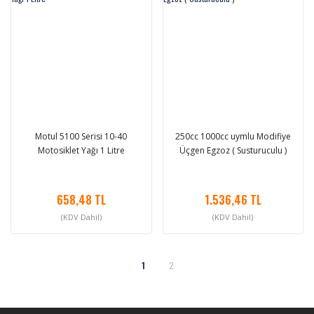
Motul 5100 Serisi 10-40
250cc 1000cc uymlu Modifiye
Motosiklet Yağı 1 Litre
Üçgen Egzoz ( Susturuculu )
658,48 TL
1.536,46 TL
(KDV Dahil)
(KDV Dahil)
1
2