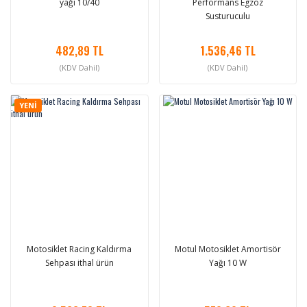
yağı 10/40
Performans Egzoz
Susturuculu
482,89 TL
1.536,46 TL
(KDV Dahil)
(KDV Dahil)
YENİ
Motosiklet Racing Kaldırma
Motul Motosiklet Amortisör
Sehpası ithal ürün
Yağı 10 W