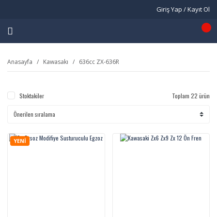
Giriş Yap / Kayıt Ol
Anasayfa
Kawasakı
636cc ZX-636R
Stoktakiler
Toplam 22 ürün
YENİ