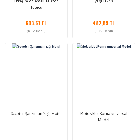
Titreşim önlemeli Telefon
yağı 10/40
Tutucu
603,61 TL
482,89 TL
(KDV Dahil)
(KDV Dahil)
Sccoter Şanzıman Yağı Motül
Motosiklet Korna universal
Model