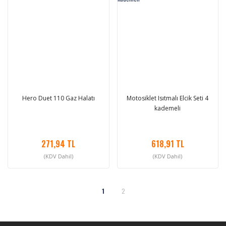
Hero Duet 110 Gaz Halatı
Motosiklet Isıtmalı Elcik Seti 4
kademeli
271,94 TL
618,91 TL
(KDV Dahil)
(KDV Dahil)
1
2