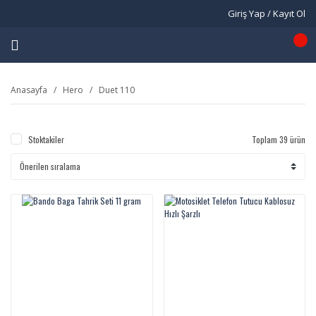
Giriş Yap / Kayıt Ol
Anasayfa
Hero
Duet 110
Stoktakiler
Toplam 39 ürün