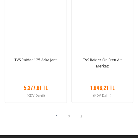
TVS Raider 125 Arka Jant
TVS Raider Ön Fren Alt
Merkez
5.377,61 TL
1.646,21 TL
(KDV Dahil)
(KDV Dahil)
1
2
3