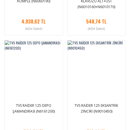
KOMPLE (N6060190)
KLAVUZU ALT+ÜST
(N6010160+N6010170)
4.938,62 TL
548,74 TL
(KDV Dahil)
(KDV Dahil)
TVS RAİDER 125 DEPO
TVS RAİDER 125 EKSANTRİK
ŞAMANDIRASI (N6161200)
ZİNCİRİ (N9010450)