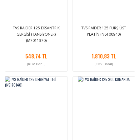
TVS RAİDER 125 EKSANTRİK
TVS RAİDER 125 FURŞ ÜST
GERGİSİ (TANSİYONER)
PLATİN (N6100940)
(M7011370)
548,74 TL
1.810,83 TL
(KDV Dahil)
(KDV Dahil)