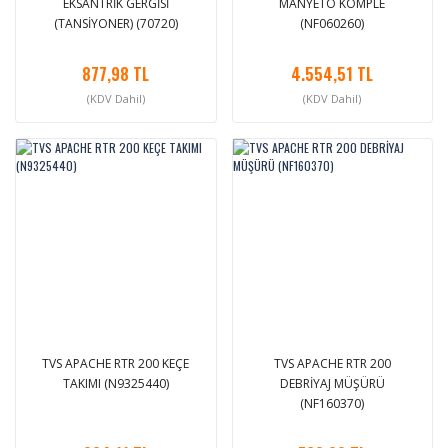
EKSANTRİK GERGİSİ
MANYETO KOMPLE
(TANSİYONER) (70720)
(NF060260)
877,98 TL
4.554,51 TL
(KDV Dahil)
(KDV Dahil)
TVS APACHE RTR 200 KEÇE
TVS APACHE RTR 200
TAKIMI (N9325440)
DEBRİYAJ MÜŞÜRÜ
(NF160370)