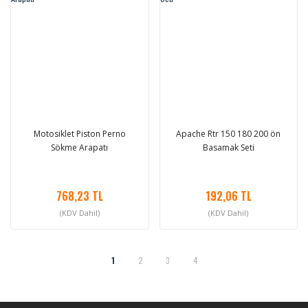
Motosiklet Piston Perno
Apache Rtr 150 180 200 ön
Sökme Arapatı
Basamak Seti
768,23 TL
192,06 TL
(KDV Dahil)
(KDV Dahil)
1
2
3
4