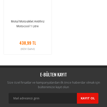
Motul Motosiklet Antifiriz
Motocool 1 Litre
438,99 TL
(KDV Dahil)
E-BÜLTEN KAYIT
Size özel fırsatlar ve kampanyalardan ilk önce haberdar olmak için
bültenimize kayıt olun
KAYIT OL