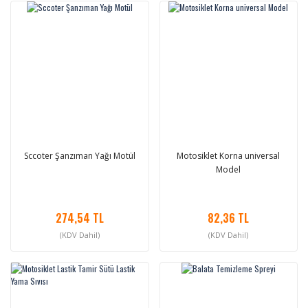
Sccoter Şanzıman Yağı Motül
Motosiklet Korna universal
Model
274,54 TL
82,36 TL
(KDV Dahil)
(KDV Dahil)