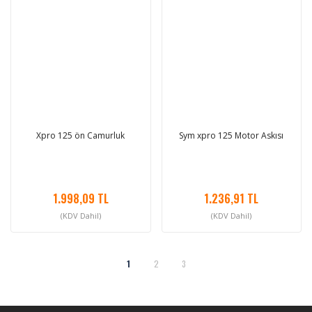
Xpro 125 ön Camurluk
Sym xpro 125 Motor Askısı
1.998,09 TL
1.236,91 TL
(KDV Dahil)
(KDV Dahil)
1
2
3