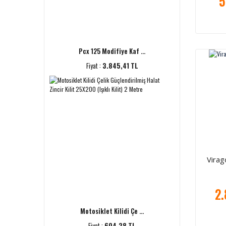
5
Pcx 125 Modifiye Kaf ...
Fiyat :
3.845,41 TL
Virag
2.
Motosiklet Kilidi Çe ...
Fiyat :
604,28 TL