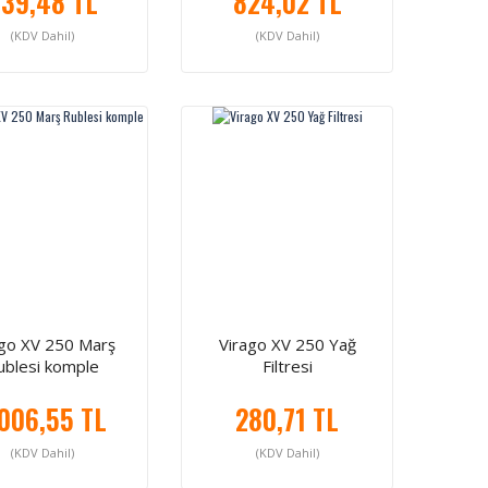
39,48 TL
824,02 TL
(KDV Dahil)
(KDV Dahil)
ago XV 250 Marş
Virago XV 250 Yağ
ublesi komple
Filtresi
.006,55 TL
280,71 TL
(KDV Dahil)
(KDV Dahil)