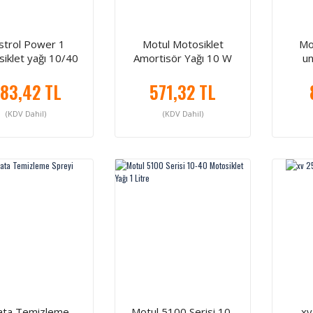
strol Power 1
Motul Motosiklet
Mo
iklet yağı 10/40
Amortisör Yağı 10 W
un
83,42 TL
571,32 TL
(KDV Dahil)
(KDV Dahil)
ata Temizleme
Motul 5100 Serisi 10-
xv