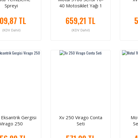
Spreyi
40 Motosiklet Yağı 1
Litre
09,87 TL
659,21 TL
5
(KDV Dahil)
(KDV Dahil)
Eksantrik Gergisi
Xv 250 Virago Conta
Mot
Virago 250
Seti
Se