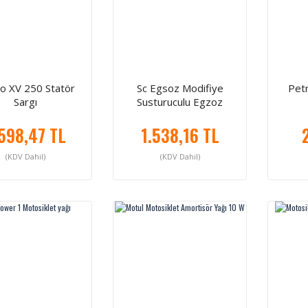
go XV 250 Statör
Sc Egsoz Modifiye
Petr
Sargı
Susturuculu Egzoz
598,47 TL
1.538,16 TL
(KDV Dahil)
(KDV Dahil)