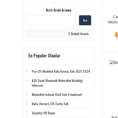
Hızlı Ürün Arama
Ca
Ara
Motos
4
Detaylı Arama
En Populer Olanlar
Pcx 125 Modifiye Kafa Grenaj Seti 2021 2024
A30 Siyah Bluetooth Motosiklet Kulaklığı
Intercom
Motosiklet Isıtmalı Elcik Seti 4 kademeli
Kuba Zenzero 125 Conta Seti
Spontini 110 Beyin
Bal