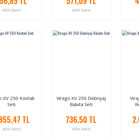
56,89 TL
571,09 TL
4
(KDV Dahil)
(KDV Dahil)
o XV 250 Kontak
Virago XV 250 Debriyaj
Vir
Seti
Balata Seti
R
855,47 TL
736,50 TL
2
(KDV Dahil)
(KDV Dahil)