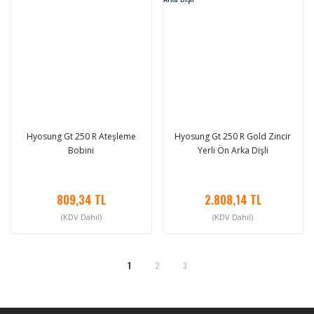
Hyosung Gt 250 R Ateşleme
Hyosung Gt 250 R Gold Zincir
Bobini
Yerli Ön Arka Dişli
809,34 TL
2.808,14 TL
(KDV Dahil)
(KDV Dahil)
1
2
3