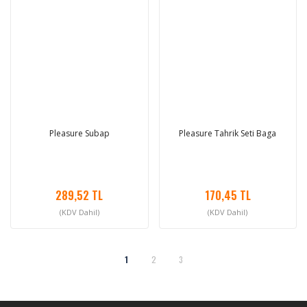
Pleasure Subap
Pleasure Tahrik Seti Baga
289,52 TL
170,45 TL
(KDV Dahil)
(KDV Dahil)
1
2
3