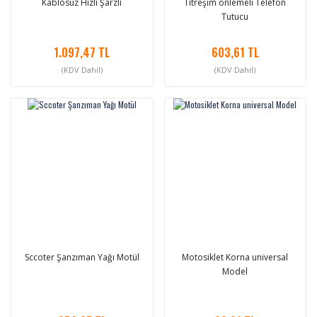
Kablosuz Hızlı Şarzlı
Titreşim önlemeli Telefon
Tutucu
1.097,47 TL
603,61 TL
(KDV Dahil)
(KDV Dahil)
Sccoter Şanzıman Yağı Motül
Motosiklet Korna universal
Model