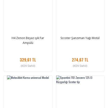
H4 Zenon Beyaz ışık Far
Sccoter Şanzıman Yağı Motül
Ampülü
329,61 TL
274,67 TL
(KDV Dahil)
(KDV Dahil)