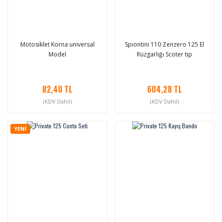
Motosiklet Korna universal
Spıontini 110 Zenzero 125 El
Model
Rüzgarlığı Scoter tip
82,40 TL
604,28 TL
(KDV Dahil)
(KDV Dahil)
YENİ