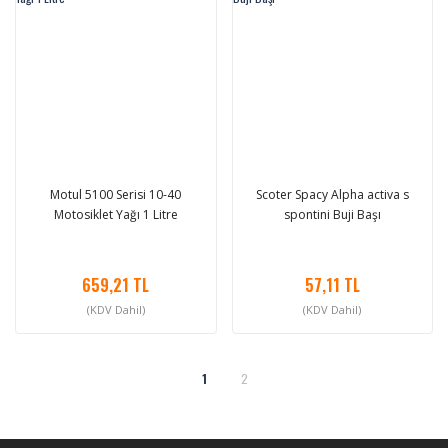
Motul 5100 Serisi 10-40
Scoter Spacy Alpha activa s
Motosiklet Yağı 1 Litre
spontini Buji Başı
659,21 TL
57,11 TL
(KDV Dahil)
(KDV Dahil)
1
2