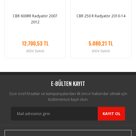
CBR 600RR Radyatör 2007
CBR 250 R Radyatör 2010-14
2012
12.700,53 TL
5.080,21 TL
(KDV Dahil)
(KDV Dahil)
E-BÜLTEN KAYIT
Size özel fırsatlar ve kampanyalardan ilk önce haberdar olmak için
bültenimize kayıt olun
KAYIT OL