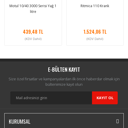
Motul 10/40 3000 Serisi Yağ 1
Ritmica 110 Krank
litre
439,48 TL
1.524,06 TL
(KDV Dahil)
(KDV Dahil)
E-BÜLTEN KAYIT
Size özel fırsatlar ve kampanyalardan ilk önce haberdar olmak için
bültenimize kayıt olun
KAYIT OL
KURUMSAL