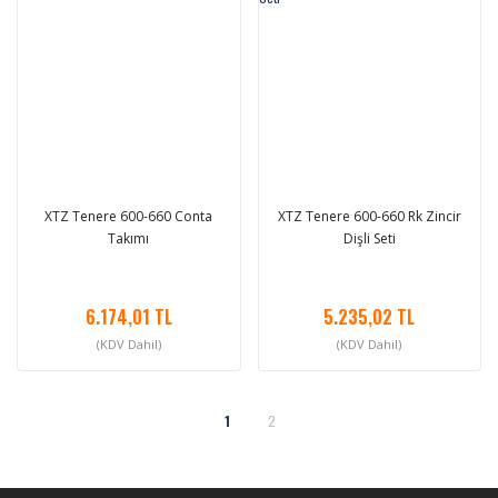
XTZ Tenere 600-660 Conta
XTZ Tenere 600-660 Rk Zincir
Takımı
Dişli Seti
6.174,01 TL
5.235,02 TL
(KDV Dahil)
(KDV Dahil)
1
2