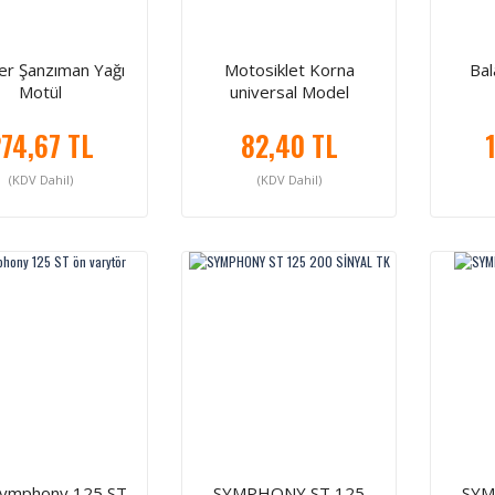
er Şanzıman Yağı
Motosiklet Korna
Bal
Motül
universal Model
74,67 TL
82,40 TL
(KDV Dahil)
(KDV Dahil)
ymphony 125 ST
SYMPHONY ST 125
SYM