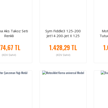
a Aks Takoz Seti
Sym Fiddle3 125-200
Mot
Renkli
Jet14 200-Jet X 125
Tutuc
Arka Fren Diski
74,67 TL
1.428,29 TL
1
(KDV Dahil)
(KDV Dahil)