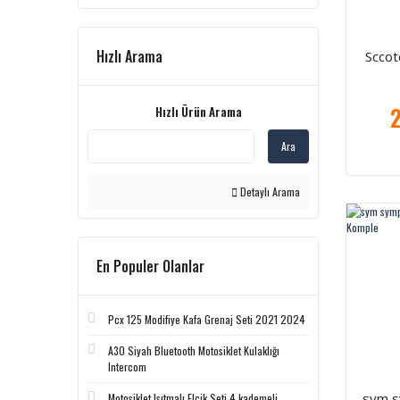
Hızlı Arama
Sccot
2
Hızlı Ürün Arama
Ara
Detaylı Arama
En Populer Olanlar
Pcx 125 Modifiye Kafa Grenaj Seti 2021 2024
A30 Siyah Bluetooth Motosiklet Kulaklığı
Intercom
sym s
Motosiklet Isıtmalı Elcik Seti 4 kademeli