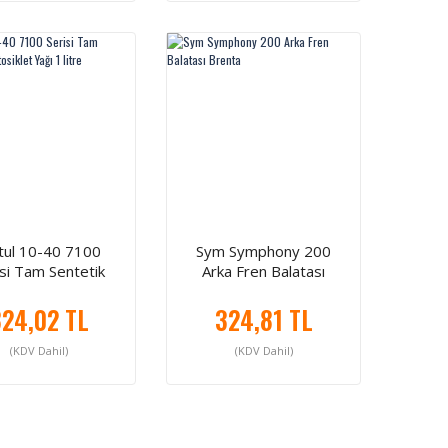
ul 10-40 7100
Sym Symphony 200
isi Tam Sentetik
Arka Fren Balatası
iklet Yağı 1 litre
Brenta
24,02 TL
324,81 TL
(KDV Dahil)
(KDV Dahil)