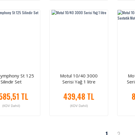
Symphony St 125
Motul 10/40 3000
Mot
Silindir Set
Serisi Yağ 1 litre
Ser
Motos
.585,51 TL
439,48 TL
8
(KDV Dahil)
(KDV Dahil)
1
2