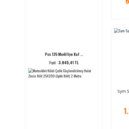
6
Pcx 125 Modifiye Kaf ...
Fiyat :
3.845,41 TL
Sym 
1