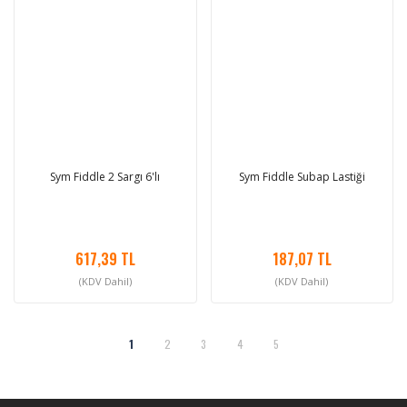
Sym Fiddle 2 Sargı 6'lı
Sym Fiddle Subap Lastiği
617,39 TL
187,07 TL
(KDV Dahil)
(KDV Dahil)
1
2
3
4
5