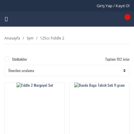
Giriş Yap / Kayıt Ol
Anasayfa
Sym
125cc Fiddle 2
Stoktakiler
Toplam 102 ürün