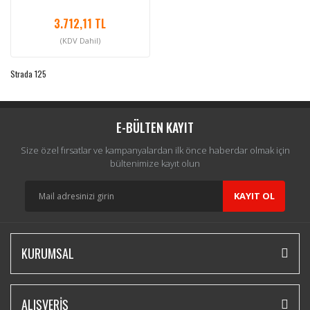
3.712,11 TL
(KDV Dahil)
Strada 125
E-BÜLTEN KAYIT
Size özel fırsatlar ve kampanyalardan ilk önce haberdar olmak için
bültenimize kayıt olun
KAYIT OL
KURUMSAL
ALIŞVERİŞ