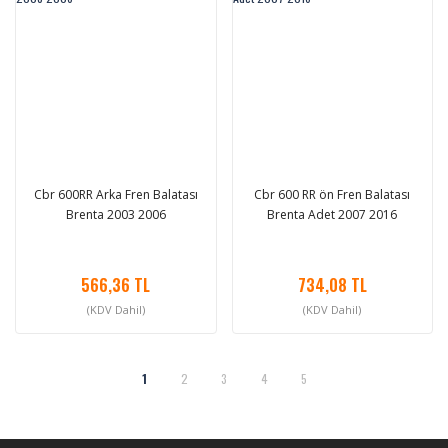
Cbr 600RR Arka Fren Balatası
Cbr 600 RR ön Fren Balatası
Brenta 2003 2006
Brenta Adet 2007 2016
566,36 TL
734,08 TL
(KDV Dahil)
(KDV Dahil)
1
2
3
4
5