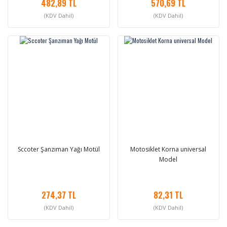
482,89 TL
570,69 TL
(KDV Dahil)
(KDV Dahil)
Sccoter Şanzıman Yağı Motül
Motosiklet Korna universal
Model
274,37 TL
82,31 TL
(KDV Dahil)
(KDV Dahil)