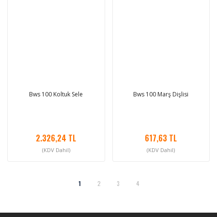
Bws 100 Koltuk Sele
Bws 100 Marş Dişlisi
2.326,24 TL
617,63 TL
(KDV Dahil)
(KDV Dahil)
1
2
3
4