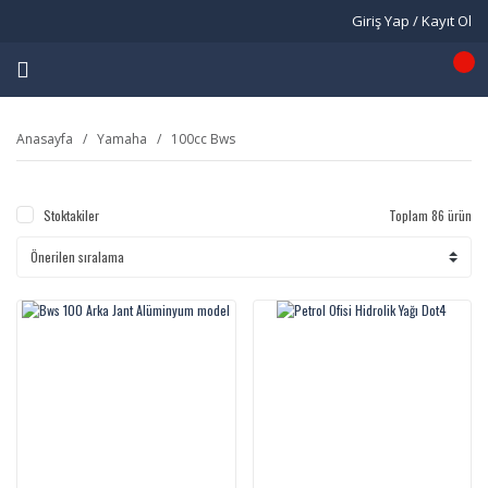
Giriş Yap / Kayıt Ol
Anasayfa
Yamaha
100cc Bws
Stoktakiler
Toplam 86 ürün