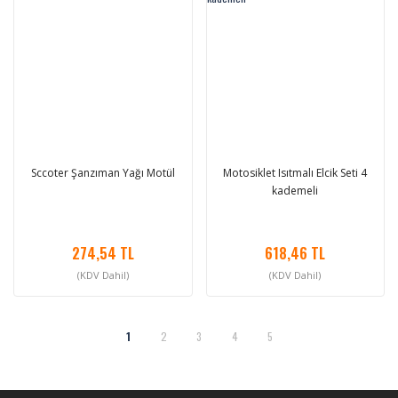
Sccoter Şanzıman Yağı Motül
Motosiklet Isıtmalı Elcik Seti 4
kademeli
274,54 TL
618,46 TL
(KDV Dahil)
(KDV Dahil)
1
2
3
4
5