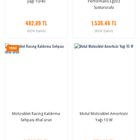
yağı 10/40
Performans Egzoz
Susturuculu
482,89 TL
1.536,46 TL
(KDV Dahil)
(KDV Dahil)
YENİ
Motosiklet Racing Kaldırma
Motul Motosiklet Amortisör
Sehpası ithal ürün
Yağı 10 W