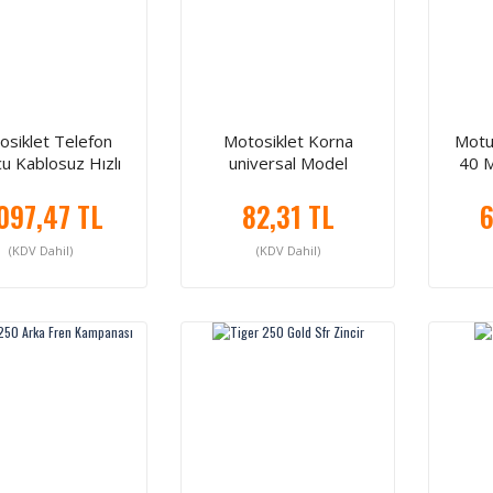
osiklet Telefon
Motosiklet Korna
Motul
u Kablosuz Hızlı
universal Model
40 M
Şarzlı
.097,47 TL
82,31 TL
6
(KDV Dahil)
(KDV Dahil)