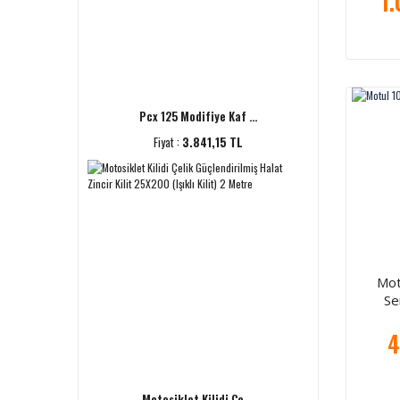
1.
Pcx 125 Modifiye Kaf ...
Fiyat :
3.841,15 TL
Mot
Ser
4
Motosiklet Kilidi Çe ...