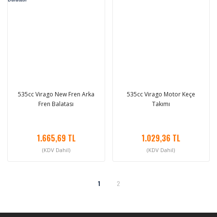
535cc Virago New Fren Arka
535cc Virago Motor Keçe
Fren Balatası
Takımı
1.665,69 TL
1.029,36 TL
(KDV Dahil)
(KDV Dahil)
1
2