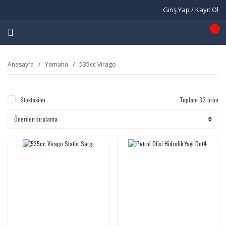
Giriş Yap / Kayıt Ol
Anasayfa
Yamaha
535cc Virago
Stoktakiler
Toplam 32 ürün