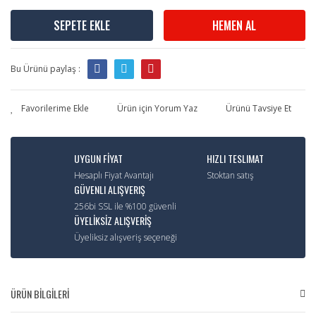
SEPETE EKLE
HEMEN AL
Bu Ürünü paylaş :
Ürün için Yorum Yaz
Ürünü Tavsiye Et
UYGUN FİYAT
HIZLI TESLIMAT
Hesaplı Fiyat Avantajı
Stoktan satış
GÜVENLI ALIŞVERIŞ
256bi SSL ile %100 güvenli
ÜYELİKSİZ ALIŞVERİŞ
Üyeliksiz alışveriş seçeneği
ÜRÜN BİLGİLERİ