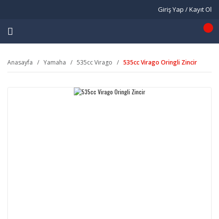
Giriş Yap / Kayıt Ol
Anasayfa
Yamaha
535cc Virago
535cc Virago Oringli Zincir