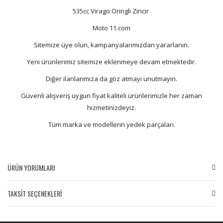
535cc Virago Oringli Zincir
Moto 11.com
Sitemize üye olun, kampanyalarımızdan yararlanın.
Yeni ürünlerimiz sitemize eklenmeye devam etmektedir.
Diğer ilanlarımıza da göz atmayı unutmayın.
Güvenli alışveriş uygun fiyat kaliteli ürünlerimizle her zaman
hizmetinizdeyiz.
Tüm marka ve modellerin yedek parçaları.
ÜRÜN YORUMLARI
TAKSİT SEÇENEKLERİ
Bu ürüne ilk yorumu siz yapın!