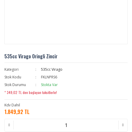
535cc Virago Oringli Zincir
Kategori
535cc Virago
Stok Kodu
FKLNPRS6
Stok Durumu
Stokta Var
* 349,02 TL den başlayan taksitlerle!
Kdv Dahil
1.849,92 TL