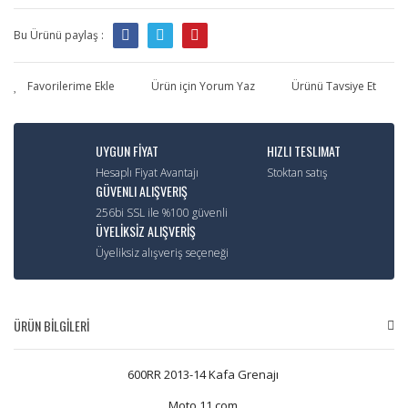
Bu Ürünü paylaş :
Ürün için Yorum Yaz
Ürünü Tavsiye Et
UYGUN FİYAT
HIZLI TESLIMAT
Hesaplı Fiyat Avantajı
Stoktan satış
GÜVENLI ALIŞVERIŞ
256bi SSL ile %100 güvenli
ÜYELİKSİZ ALIŞVERİŞ
Üyeliksiz alışveriş seçeneği
ÜRÜN BİLGİLERİ
600RR 2013-14 Kafa Grenajı
Moto 11.com