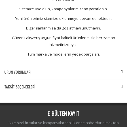
Sitemize üye olun, kampanyalarımızdan yararlanın.
Yeni ürünlerimiz sitemize eklenmeye devam etmektedir.
Diğer ilanlarımıza da göz atmayı unutmayın.
Güvenli alışveriş uygun fiyat kaliteli ürünlerimizle her zaman
hizmetinizdeyiz.
Tüm marka ve modellerin yedek parçaları.
ÜRÜN YORUMLARI
TAKSİT SEÇENEKLERİ
Bu ürüne ilk yorumu siz yapın!
Yorum Yaz
E-BÜLTEN KAYIT
Size özel fırsatlar ve kampanyalardan ilk önce haberdar olmak için