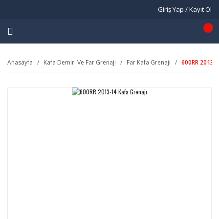
Giriş Yap / Kayıt Ol
Anasayfa
Kafa Demiri Ve Far Grenajı
Far Kafa Grenajı
600RR 2013-1