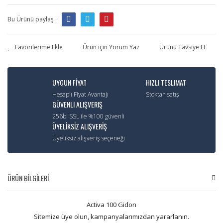
Bu Ürünü paylaş :
Ürün için Yorum Yaz
Ürünü Tavsiye Et
UYGUN FİYAT
HIZLI TESLIMAT
Hesaplı Fiyat Avantajı
Stoktan satış
GÜVENLI ALIŞVERIŞ
256bi SSL ile %100 güvenli
ÜYELİKSİZ ALIŞVERİŞ
Üyeliksiz alışveriş seçeneği
ÜRÜN BİLGİLERİ
Activa 100 Gidon
Sitemize üye olun, kampanyalarımızdan yararlanın.