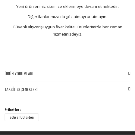
Yeni ürünlerimiz sitemize eklenmeye devam etmektedir.
Diğer ilanlarımıza da göz atmayı unutmayın.
Güvenli alışveriş uygun fiyat kaliteli ürünlerimizle her zaman
hizmetinizdeyiz.
ÜRÜN YORUMLARI
TAKSİT SEÇENEKLERİ
Bu ürüne ilk yorumu siz yapın!
Etiketler :
Yorum Yaz
activa 100 gidon