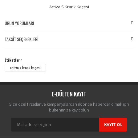
Activa S Krank Keçesi
ÜRÜN YORUMLARI
TAKSİT SEÇENEKLERİ
Bu ürüne ilk yorumu siz yapın!
Etiketler :
Yorum Yaz
activa s krank keçesi
E-BÜLTEN KAYIT
Size özel fırsatlar ve kampanyalardan ilk önce haberdar olmak için
bültenimize kayıt olun
KAYIT OL