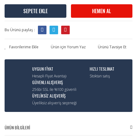
SEPETE EKLE
HEMEN AL
Bu Ürünü paylaş :
Ürün için Yorum Yaz
Ürünü Tavsiye Et
UYGUN FİYAT
HIZLI TESLIMAT
Hesaplı Fiyat Avantajı
Stoktan satış
GÜVENLI ALIŞVERIŞ
256bi SSL ile %100 güvenli
ÜYELİKSİZ ALIŞVERİŞ
Üyeliksiz alışveriş seçeneği
ÜRÜN BİLGİLERİ