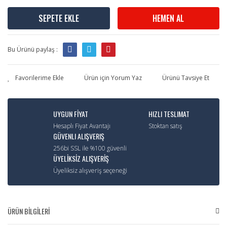
SEPETE EKLE
HEMEN AL
Bu Ürünü paylaş :
Ürün için Yorum Yaz
Ürünü Tavsiye Et
UYGUN FİYAT
HIZLI TESLIMAT
Hesaplı Fiyat Avantajı
Stoktan satış
GÜVENLI ALIŞVERIŞ
256bi SSL ile %100 güvenli
ÜYELİKSİZ ALIŞVERİŞ
Üyeliksiz alışveriş seçeneği
ÜRÜN BİLGİLERİ