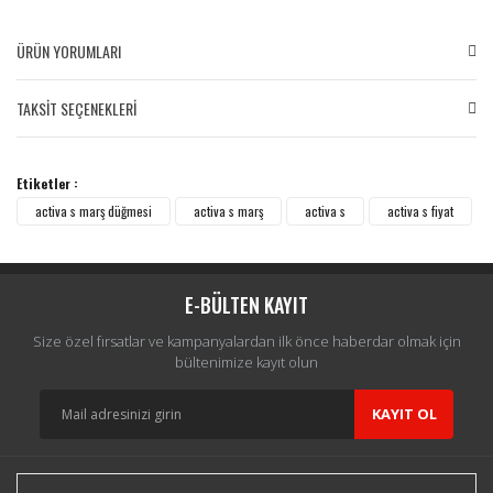
ÜRÜN YORUMLARI
TAKSİT SEÇENEKLERİ
Bu ürüne ilk yorumu siz yapın!
Etiketler :
Yorum Yaz
activa s marş düğmesi
activa s marş
activa s
activa s fiyat
E-BÜLTEN KAYIT
Size özel fırsatlar ve kampanyalardan ilk önce haberdar olmak için
bültenimize kayıt olun
KAYIT OL