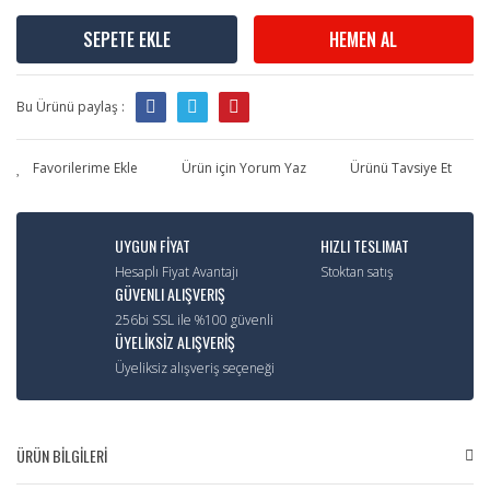
SEPETE EKLE
HEMEN AL
Bu Ürünü paylaş :
Ürün için Yorum Yaz
Ürünü Tavsiye Et
UYGUN FİYAT
HIZLI TESLIMAT
Hesaplı Fiyat Avantajı
Stoktan satış
GÜVENLI ALIŞVERIŞ
256bi SSL ile %100 güvenli
ÜYELİKSİZ ALIŞVERİŞ
Üyeliksiz alışveriş seçeneği
ÜRÜN BİLGİLERİ