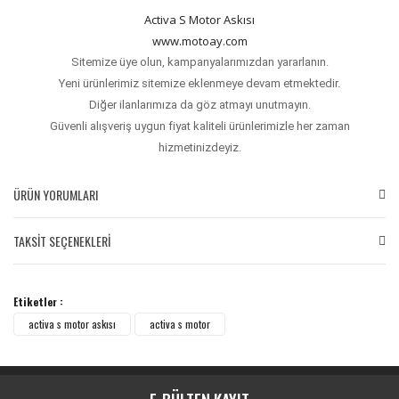
Activa S Motor Askısı
www.motoay.com
Sitemize üye olun, kampanyalarımızdan yararlanın.
Yeni ürünlerimiz sitemize eklenmeye devam etmektedir.
Diğer ilanlarımıza da göz atmayı unutmayın.
Güvenli alışveriş uygun fiyat kaliteli ürünlerimizle her zaman
hizmetinizdeyiz.
ÜRÜN YORUMLARI
TAKSİT SEÇENEKLERİ
Bu ürüne ilk yorumu siz yapın!
Etiketler :
Yorum Yaz
activa s motor askısı
activa s motor