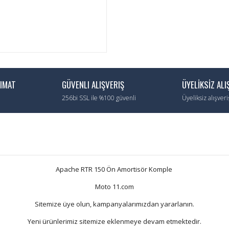
LIMAT
GÜVENLI ALIŞVERIŞ
ÜYELİKSİZ ALI
256bi SSL ile %100 güvenli
Üyeliksiz alışver
Apache RTR 150 Ön Amortisör Komple
Moto 11.com
Sitemize üye olun, kampanyalarımızdan yararlanın.
Yeni ürünlerimiz sitemize eklenmeye devam etmektedir.