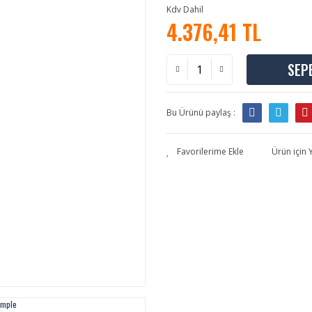
Kdv Dahil
4.376,41 TL
SEP
Bu Ürünü paylaş :
Ürün için