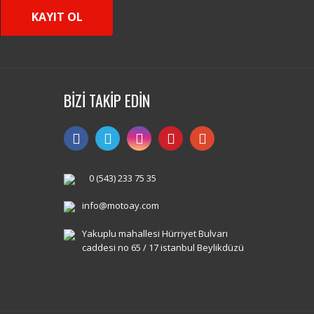
KAYIT OL
BİZİ TAKİP EDİN
0 (543) 233 75 35
info@motoay.com
Yakuplu mahallesi Hürriyet Bulvarı
caddesi no 65 / 17 istanbul Beylikdüzü