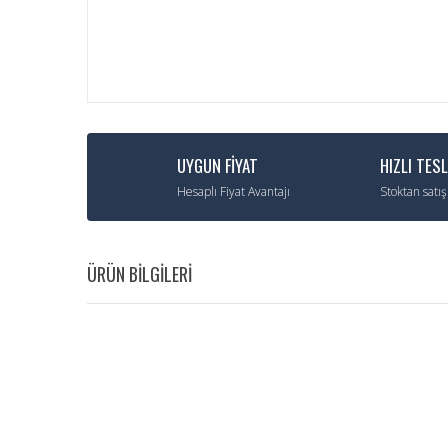
UYGUN FİYAT
HIZLI TES
Hesaplı Fiyat Avantajı
Stoktan satış
ÜRÜN BİLGİLERİ