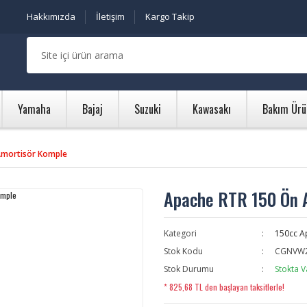
Hakkımızda
İletişim
Kargo Takip
Yamaha
Bajaj
Suzuki
Kawasakı
Bakım Ürü
Amortisör Komple
Apache RTR 150 Ön 
Kategori
150cc A
Stok Kodu
CGNVW
Stok Durumu
Stokta V
* 825,68 TL den başlayan taksitlerle!