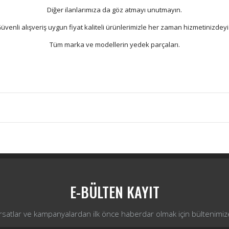
Diğer ilanlarımıza da göz atmayı unutmayın.
üvenli alışveriş uygun fiyat kaliteli ürünlerimizle her zaman hizmetinizdeyi
Tüm marka ve modellerin yedek parçaları.
Bu ürüne ilk yorumu siz yapın!
Yorum Yaz
E-BÜLTEN KAYIT
ırsatlar ve kampanyalardan ilk önce haberdar olmak için bültenimiz