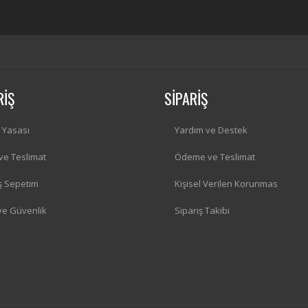
RİŞ
SİPARİŞ
i Yasası
Yardım ve Destek
 ve Teslimat
Ödeme ve Teslimat
iş Sepetim
Kişisel Verilen Korunmas
 ve Güvenlik
Sipariş Takibi