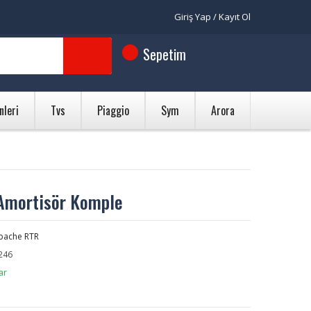
Giriş Yap / Kayıt Ol
Sepetim
nleri
Tvs
Piaggio
Sym
Arora
Amortisör Komple
pache RTR
246
ar