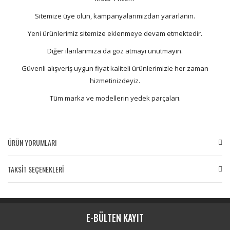
Sitemize üye olun, kampanyalarımızdan yararlanın.
Yeni ürünlerimiz sitemize eklenmeye devam etmektedir.
Diğer ilanlarımıza da göz atmayı unutmayın.
Güvenli alışveriş uygun fiyat kaliteli ürünlerimizle her zaman
hizmetinizdeyiz.
Tüm marka ve modellerin yedek parçaları.
ÜRÜN YORUMLARI
TAKSİT SEÇENEKLERİ
Bu ürüne ilk yorumu siz yapın!
Yorum Yaz
E-BÜLTEN KAYIT