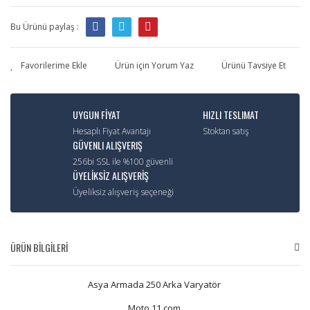
Bu Ürünü paylaş :
Ürün için Yorum Yaz
Ürünü Tavsiye Et
UYGUN FİYAT
HIZLI TESLIMAT
Hesaplı Fiyat Avantajı
Stoktan satış
GÜVENLI ALIŞVERIŞ
256bi SSL ile %100 güvenli
ÜYELİKSİZ ALIŞVERİŞ
Üyeliksiz alışveriş seçeneği
ÜRÜN BİLGİLERİ
Asya Armada 250 Arka Varyatör
Moto 11.com