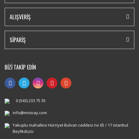
ALIŞVERİŞ
SİPARİŞ
BİZİ TAKİP EDİN
0 (543) 233 75 35
info@motoay.com
Yakuplu mahallesi Hürriyet Bulvarı caddesi no 65 / 17 istanbul
Beylikdüzü