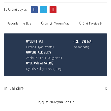
Bu Ürünü paylaş :
Ürün için Yorum Yaz
Ürünü Tavsiye Et
UYGUN FİYAT
HIZLI TESLIMAT
Hesaplı Fiyat Avantajı
Stoktan satış
GÜVENLI ALIŞVERIŞ
256bi SSL ile %100 güvenli
ÜYELİKSİZ ALIŞVERİŞ
Üyeliksiz alışveriş seçeneği
ÜRÜN BİLGİLERİ
Bajaj Rs 200 Ayna Seti Orj