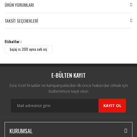
ÜRÜN YORUMLARI
TAKSİT SEÇENEKLERİ
Bu ürüne ilk yorumu siz yapın!
Etiketler :
Yorum Yaz
bajaj rs 200 ayna seti orj
E-BÜLTEN KAYIT
Size özel fırsatlar ve kampanyalardan ilk önce haberdar olmak için
bültenimize kayıt olun
KAYIT OL
KURUMSAL