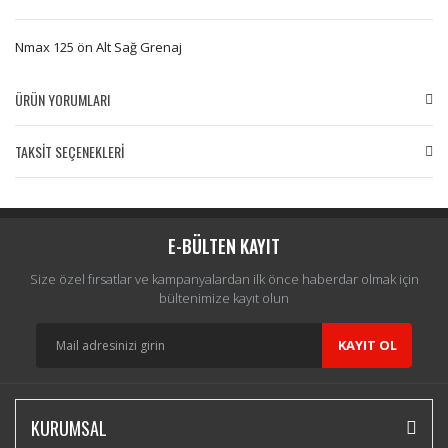
Nmax 125 ön Alt Sağ Grenaj
ÜRÜN YORUMLARI
TAKSİT SEÇENEKLERİ
Bu ürüne ilk yorumu siz yapın!
Yorum Yaz
E-BÜLTEN KAYIT
Size özel fırsatlar ve kampanyalardan ilk önce haberdar olmak için
bültenimize kayıt olun
KAYIT OL
KURUMSAL