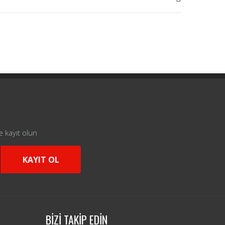
e kayıt olun
KAYIT OL
BİZİ TAKİP EDİN