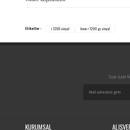
Etiketler :
r 1200 sinyal
bmw r 1200 gs sinyal
Size özel f
KURUMSAL
ALIŞVE