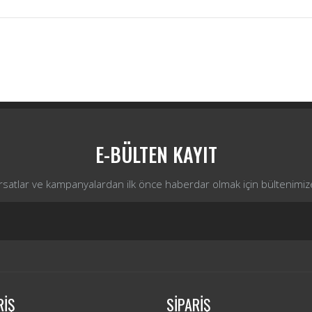
Bu ürüne ilk yorumu siz yapın!
Yorum Yaz
E-BÜLTEN KAYIT
ırsatlar ve kampanyalardan ilk önce haberdar olmak için bültenimiz
RİŞ
SİPARİŞ