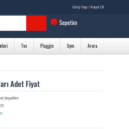
Giriş Yap / Kayıt Ol
Sepetim
nleri
Tvs
Piaggio
Sym
Arora
arı Adet Fiyat
et Sinyalleri
35
ar