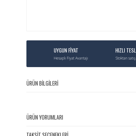
UYGUN FİYAT
HIZLI TES
Hesaplı Fiyat Avantajı
Stoktan satış
ÜRÜN BİLGİLERİ
ÜRÜN YORUMLARI
TAKSİT SEÇENEKLERİ