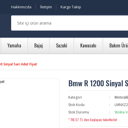
Hakkımızda
İletişim
Kargo Takip
Yamaha
Bajaj
Suzuki
Kawasakı
Bakım Ürü
 Sinyal Sarı Adet Fiyat
Bmw R 1200 Sinyal S
Kategori
Motosikl
Stok Kodu
LMNXZ2
Stok Durumu
Stokta V
* 116,57 TL den başlayan taksitlerle!