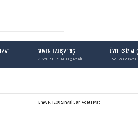
LIMAT
GÜVENLI ALIŞVERIŞ
ÜYELİKSİZ ALI
256bi SSL ile %100 güvenli
Üyeliksiz alışver
Bmw R 1200 Sinyal Sarı Adet Fiyat