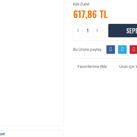
Kdv Dahil
617,86 TL
SEP
Bu Ürünü paylaş :
Ürün için