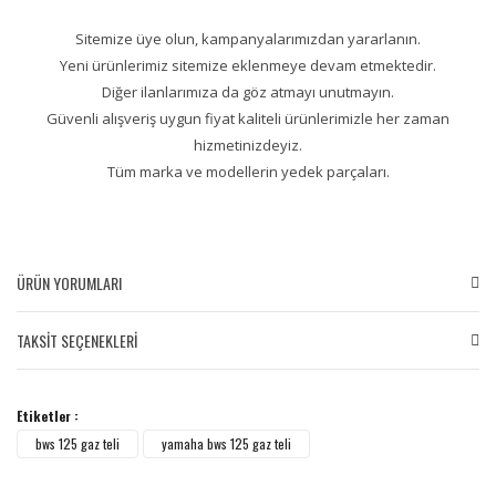
Sitemize üye olun, kampanyalarımızdan yararlanın.
Yeni ürünlerimiz sitemize eklenmeye devam etmektedir.
Diğer ilanlarımıza da göz atmayı unutmayın.
Güvenli alışveriş uygun fiyat kaliteli ürünlerimizle her zaman
hizmetinizdeyiz.
Tüm marka ve modellerin yedek parçaları.
ÜRÜN YORUMLARI
TAKSİT SEÇENEKLERİ
Bu ürüne ilk yorumu siz yapın!
Etiketler :
Yorum Yaz
bws 125 gaz teli
yamaha bws 125 gaz teli