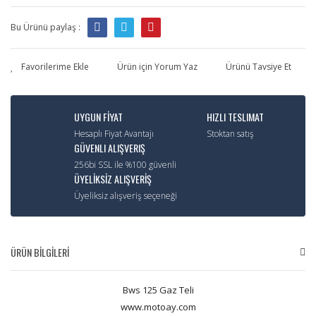
Bu Ürünü paylaş :
Ürün için Yorum Yaz
Ürünü Tavsiye Et
UYGUN FİYAT
HIZLI TESLIMAT
Hesaplı Fiyat Avantajı
Stoktan satış
GÜVENLI ALIŞVERIŞ
256bi SSL ile %100 güvenli
ÜYELİKSİZ ALIŞVERİŞ
Üyeliksiz alışveriş seçeneği
ÜRÜN BİLGİLERİ
Bws 125 Gaz Teli
www.motoay.com