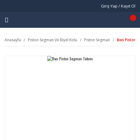
Giriş Yap / Kayıt Ol
Anasayfa
Piston Segman Ve Biyel Kolu
Piston Segman
Bws Piston 