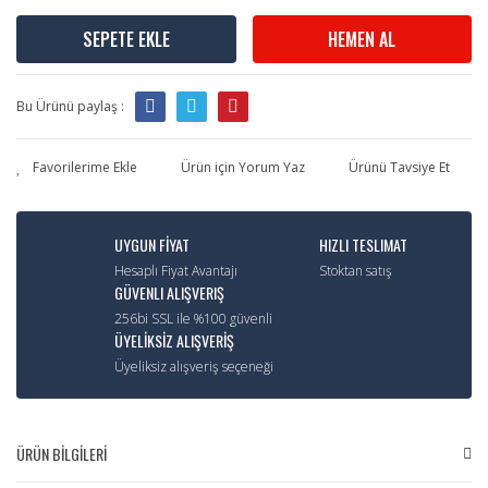
SEPETE EKLE
HEMEN AL
Bu Ürünü paylaş :
Ürün için Yorum Yaz
Ürünü Tavsiye Et
UYGUN FİYAT
HIZLI TESLIMAT
Hesaplı Fiyat Avantajı
Stoktan satış
GÜVENLI ALIŞVERIŞ
256bi SSL ile %100 güvenli
ÜYELİKSİZ ALIŞVERİŞ
Üyeliksiz alışveriş seçeneği
ÜRÜN BİLGİLERİ