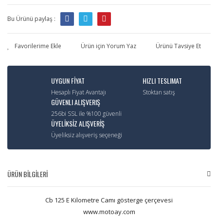
Bu Ürünü paylaş :
Ürün için Yorum Yaz
Ürünü Tavsiye Et
UYGUN FİYAT
HIZLI TESLIMAT
Hesaplı Fiyat Avantajı
Stoktan satış
GÜVENLI ALIŞVERIŞ
256bi SSL ile %100 güvenli
ÜYELİKSİZ ALIŞVERİŞ
Üyeliksiz alışveriş seçeneği
ÜRÜN BİLGİLERİ
Cb 125 E Kilometre Camı gösterge çerçevesi
www.motoay.com