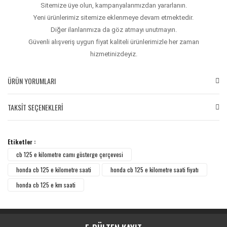
Sitemize üye olun, kampanyalarımızdan yararlanın.
Yeni ürünlerimiz sitemize eklenmeye devam etmektedir.
Diğer ilanlarımıza da göz atmayı unutmayın.
Güvenli alışveriş uygun fiyat kaliteli ürünlerimizle her zaman
hizmetinizdeyiz.
ÜRÜN YORUMLARI
TAKSİT SEÇENEKLERİ
Bu ürüne ilk yorumu siz yapın!
Etiketler :
Yorum Yaz
cb 125 e kilometre camı gösterge çerçevesi
honda cb 125 e kilometre saati
honda cb 125 e kilometre saati fiyatı
honda cb 125 e km saati