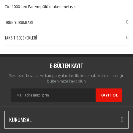
Cbf 1000 Led Far Ampülü mukemmel ışık
ÜRÜN YORUMLARI
TAKSİT SEÇENEKLERİ
Bu ürüne ilk yorumu siz yapın!
Yorum Yaz
E-BÜLTEN KAYIT
Size özel fırsatlar ve kampanyalardan ilk önce haberdar olmak için
bültenimize kayıt olun
KAYIT OL
KURUMSAL