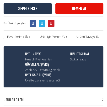
SEPETE EKLE
HEMEN AL
Bu Ürünü paylaş :
Ürün için Yorum Yaz
Ürünü Tavsiye Et
UYGUN FİYAT
HIZLI TESLIMAT
Hesaplı Fiyat Avantajı
Stoktan satış
GÜVENLI ALIŞVERIŞ
256bi SSL ile %100 güvenli
ÜYELİKSİZ ALIŞVERİŞ
Üyeliksiz alışveriş seçeneği
ÜRÜN BİLGİLERİ