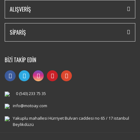
ALIŞVERİŞ
SİPARİŞ
BİZİ TAKİP EDİN
0 (543) 233 75 35
info@motoay.com
Yakuplu mahallesi Hürriyet Bulvarı caddesi no 65 / 17 istanbul
Beylikdüzü