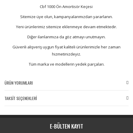
Cbf 1000 Ön Amortisör Keçesi
Sitemize üye olun, kampanyalarımızdan yararlanın.
Yeni ürünlerimiz sitemize eklenmeye devam etmektedir.
Diğer ilanlarımıza da göz atmayı unutmayın.
Güvenli alışveriş uygun fiyat kaliteli ürünlerimizle her zaman
hizmetinizdeyiz.
Tüm marka ve modellerin yedek parçaları.
ÜRÜN YORUMLARI
TAKSİT SEÇENEKLERİ
Bu ürüne ilk yorumu siz yapın!
Yorum Yaz
E-BÜLTEN KAYIT