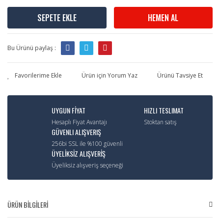
SEPETE EKLE
HEMEN AL
Bu Ürünü paylaş :
Ürün için Yorum Yaz
Ürünü Tavsiye Et
UYGUN FİYAT
HIZLI TESLIMAT
Hesaplı Fiyat Avantajı
Stoktan satış
GÜVENLI ALIŞVERIŞ
256bi SSL ile %100 güvenli
ÜYELİKSİZ ALIŞVERİŞ
Üyeliksiz alışveriş seçeneği
ÜRÜN BİLGİLERİ