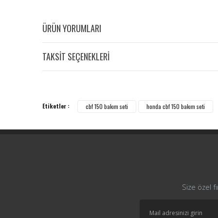
ÜRÜN YORUMLARI
TAKSİT SEÇENEKLERİ
Etiketler :
cbf 150 bakım seti
honda cbf 150 bakım seti
Size özel f