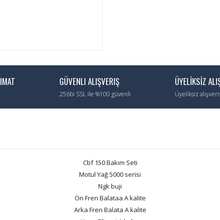
LIMAT
GÜVENLI ALIŞVERIŞ
ÜYELİKSİZ ALI
256bi SSL ile %100 güvenli
Üyeliksiz alışver
Cbf 150 Bakım Seti
Motul Yağ 5000 serisi
Ngk buji
Ön Fren Balataa A kalite
Arka Fren Balata A kalite