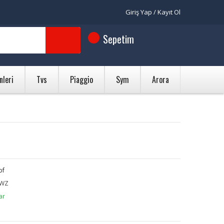
Giriş Yap / Kayıt Ol
Sepetim
nleri
Tvs
Piaggio
Sym
Arora
bf
QWZ
ar