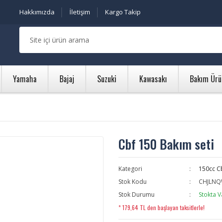
Hakkımızda
İletişim
Kargo Takip
Yamaha
Bajaj
Suzuki
Kawasakı
Bakım Ürü
Cbf 150 Bakım seti
Kategori
150cc C
Stok Kodu
CHJLN
Stok Durumu
Stokta V
* 179,64 TL den başlayan taksitlerle!