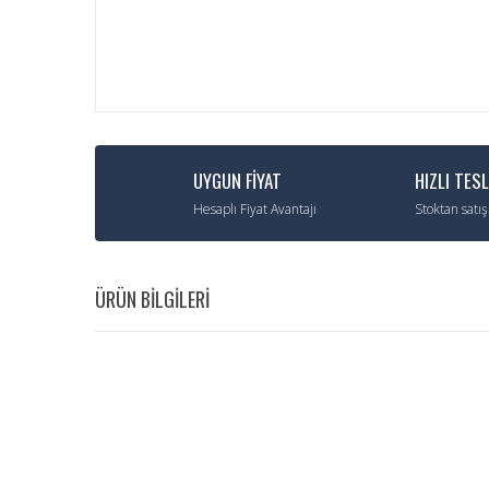
UYGUN FİYAT
HIZLI TES
Hesaplı Fiyat Avantajı
Stoktan satış
ÜRÜN BİLGİLERİ