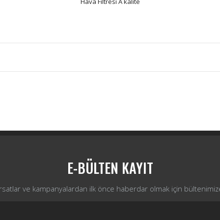
Hava Filtresi A kalite
Bu ürüne ilk yorumu siz yapın!
Yorum Yaz
E-BÜLTEN KAYIT
ırsatlar ve kampanyalardan ilk önce haberdar olmak için bültenimiz