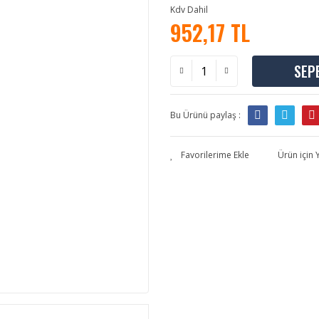
Kdv Dahil
952,17 TL
SEP
Bu Ürünü paylaş :
Ürün için