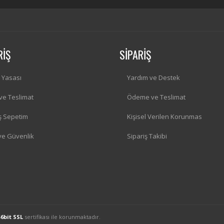
RİŞ
SİPARİŞ
i Yasası
Yardım ve Destek
 ve Teslimat
Ödeme ve Teslimat
iş Sepetim
Kişisel Verilen Korunmas
 ve Güvenlik
Sipariş Takibi
56bit SSL
sertifikası ile korunmaktadır.