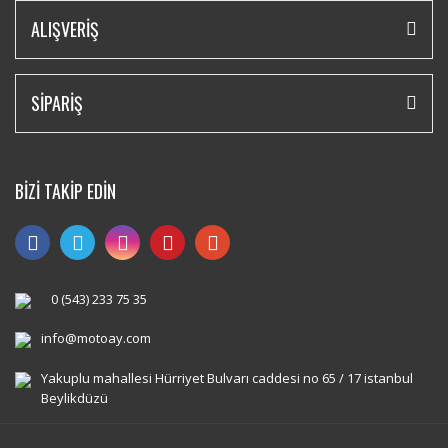
ALIŞVERİŞ
SİPARİŞ
BİZİ TAKİP EDİN
0 (543) 233 75 35
info@motoay.com
Yakuplu mahallesi Hürriyet Bulvarı caddesi no 65 / 17 istanbul
Beylikdüzü