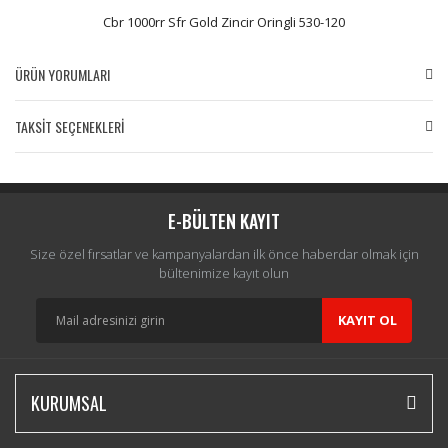
Cbr 1000rr Sfr Gold Zincir Oringli 530-120
ÜRÜN YORUMLARI
TAKSİT SEÇENEKLERİ
Bu ürüne ilk yorumu siz yapın!
Yorum Yaz
E-BÜLTEN KAYIT
Size özel fırsatlar ve kampanyalardan ilk önce haberdar olmak için
bültenimize kayıt olun
KAYIT OL
KURUMSAL