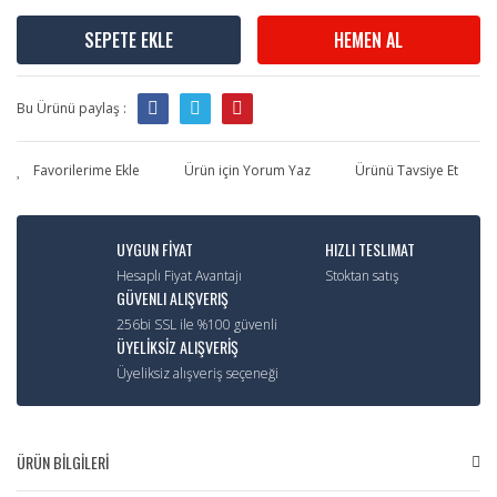
SEPETE EKLE
HEMEN AL
Bu Ürünü paylaş :
Ürün için Yorum Yaz
Ürünü Tavsiye Et
UYGUN FİYAT
HIZLI TESLIMAT
Hesaplı Fiyat Avantajı
Stoktan satış
GÜVENLI ALIŞVERIŞ
256bi SSL ile %100 güvenli
ÜYELİKSİZ ALIŞVERİŞ
Üyeliksiz alışveriş seçeneği
ÜRÜN BİLGİLERİ