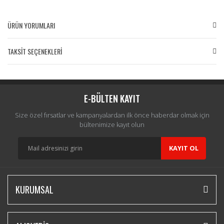
ÜRÜN YORUMLARI
TAKSİT SEÇENEKLERİ
Bu ürüne ilk yorumu siz yapın!
Yorum Yaz
E-BÜLTEN KAYIT
Size özel fırsatlar ve kampanyalardan ilk önce haberdar olmak için
bültenimize kayıt olun
KAYIT OL
KURUMSAL