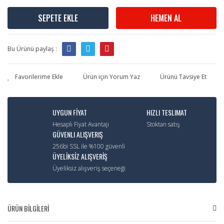
SEPETE EKLE
HEMEN AL
Bu Ürünü paylaş :
Ürün için Yorum Yaz
Ürünü Tavsiye Et
UYGUN FİYAT
HIZLI TESLIMAT
Hesaplı Fiyat Avantajı
Stoktan satış
GÜVENLI ALIŞVERIŞ
256bi SSL ile %100 güvenli
ÜYELİKSİZ ALIŞVERİŞ
Üyeliksiz alışveriş seçeneği
ÜRÜN BİLGİLERİ