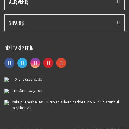
ALIŞVERİŞ
SİPARİŞ
BİZİ TAKİP EDİN
0 (543) 233 75 35
info@motoay.com
Yakuplu mahallesi Hürriyet Bulvarı caddesi no 65 / 17 istanbul
Beylikdüzü