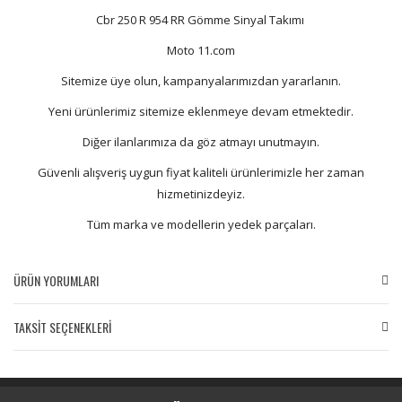
Cbr 250 R 954 RR Gömme Sinyal Takımı
Moto 11.com
Sitemize üye olun, kampanyalarımızdan yararlanın.
Yeni ürünlerimiz sitemize eklenmeye devam etmektedir.
Diğer ilanlarımıza da göz atmayı unutmayın.
Güvenli alışveriş uygun fiyat kaliteli ürünlerimizle her zaman
hizmetinizdeyiz.
Tüm marka ve modellerin yedek parçaları.
ÜRÜN YORUMLARI
TAKSİT SEÇENEKLERİ
Bu ürüne ilk yorumu siz yapın!
Yorum Yaz