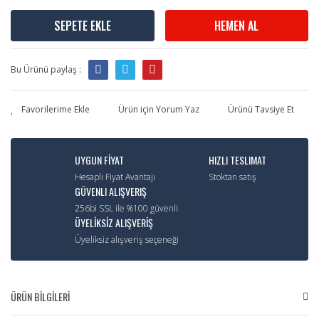
SEPETE EKLE
HEMEN AL
Bu Ürünü paylaş :
Ürün için Yorum Yaz
Ürünü Tavsiye Et
UYGUN FİYAT
HIZLI TESLIMAT
Hesaplı Fiyat Avantajı
Stoktan satış
GÜVENLI ALIŞVERIŞ
256bi SSL ile %100 güvenli
ÜYELİKSİZ ALIŞVERİŞ
Üyeliksiz alışveriş seçeneği
ÜRÜN BİLGİLERİ