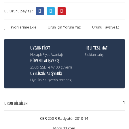
Bu Ürünü paylaş :
Ürün için Yorum Yaz
Ürünü Tavsiye Et
UYGUN FİYAT
HIZLI TESLIMAT
Hesaplı Fiyat Avantajı
Stoktan satış
GÜVENLI ALIŞVERIŞ
256bi SSL ile %100 güvenli
ÜYELİKSİZ ALIŞVERİŞ
Üyeliksiz alışveriş seçeneği
ÜRÜN BİLGİLERİ
CBR 250 R Radyatör 2010-14
Moto 11.com