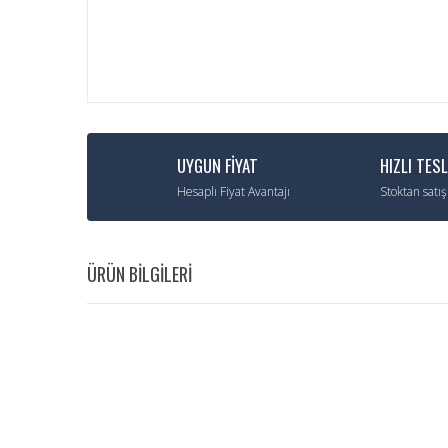
UYGUN FİYAT
HIZLI TES
Hesaplı Fiyat Avantajı
Stoktan satış
ÜRÜN BİLGİLERİ