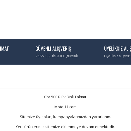
LIMAT
GÜVENLI ALIŞVERIŞ
ÜYELİKSİZ ALI
256bi SSL ile %100 güvenli
Üyeliksiz alışver
Cbr 500 R Rk Dişli Takımı
Moto 11.com
Sitemize üye olun, kampanyalarımızdan yararlanın.
Yeni ürünlerimiz sitemize eklenmeye devam etmektedir.