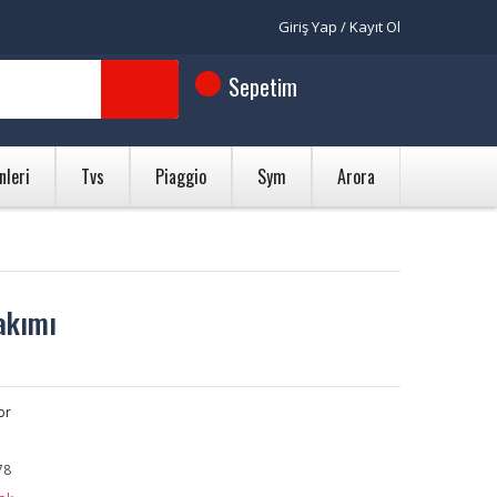
Giriş Yap / Kayıt Ol
Sepetim
nleri
Tvs
Piaggio
Sym
Arora
akımı
br
78