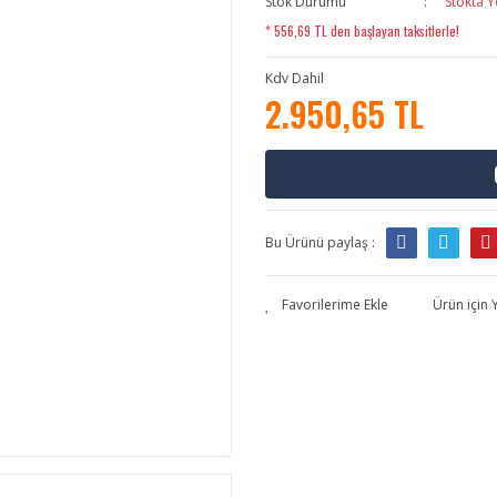
Stok Durumu
Stokta Y
* 556,69 TL den başlayan taksitlerle!
Kdv Dahil
2.950,65 TL
Bu Ürünü paylaş :
Ürün için