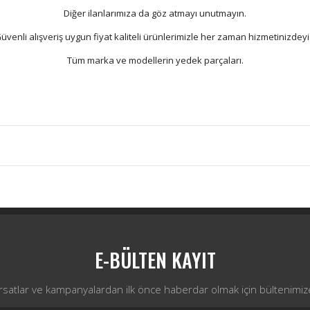
Diğer ilanlarımıza da göz atmayı unutmayın.
üvenli alışveriş uygun fiyat kaliteli ürünlerimizle her zaman hizmetinizdeyi
Tüm marka ve modellerin yedek parçaları.
Bu ürüne ilk yorumu siz yapın!
Yorum Yaz
E-BÜLTEN KAYIT
ırsatlar ve kampanyalardan ilk önce haberdar olmak için bültenimiz