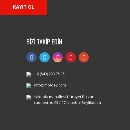
KAYIT OL
BİZİ TAKİP EDİN
0 (543) 233 75 35
info@motoay.com
Yakuplu mahallesi Hürriyet Bulvarı
caddesi no 65 / 17 istanbul Beylikdüzü