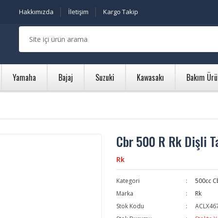
Hakkımızda
İletişim
Kargo Takip
Yamaha
Bajaj
Suzuki
Kawasakı
Bakım Ürü
Cbr 500 R Rk Dişli T
Rk
Kategori
500cc C
Marka
Rk
Stok Kodu
ACLX46