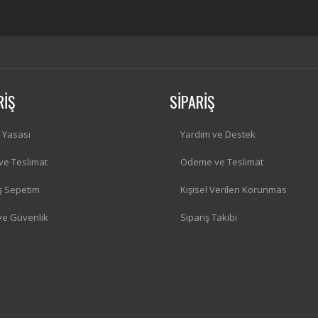
RİŞ
SİPARİŞ
i Yasası
Yardım ve Destek
 ve Teslimat
Ödeme ve Teslimat
iş Sepetim
Kişisel Verilen Korunmas
 ve Güvenlik
Sipariş Takibi