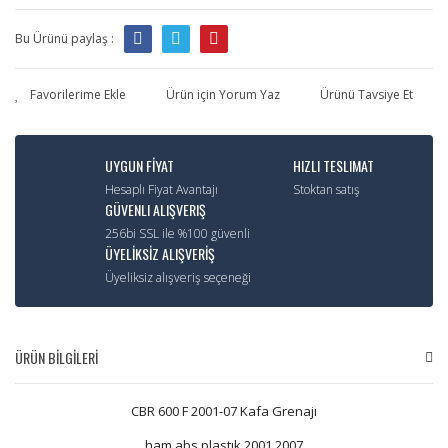
Bu Ürünü paylaş :
Ürün için Yorum Yaz
Ürünü Tavsiye Et
UYGUN FİYAT
HIZLI TESLIMAT
Hesaplı Fiyat Avantajı
Stoktan satış
GÜVENLI ALIŞVERIŞ
256bi SSL ile %100 güvenli
ÜYELİKSİZ ALIŞVERİŞ
Üyeliksiz alışveriş seçeneği
ÜRÜN BİLGİLERİ
CBR 600 F 2001-07 Kafa Grenajı
ham abs plastık 2001 2007