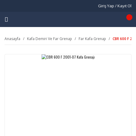
Giriş Yap / Kayıt Ol
Anasayfa
Kafa Demiri Ve Far Grenajı
Far Kafa Grenajı
CBR 600 F 200