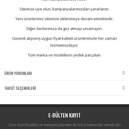
Sitemize üye olun, kampanyalarımızdan yararlanın.
Yeni ürünlerimiz sitemize eklenmeye devam etmektedir.
Diğer ilanlarımıza da göz atmayı unutmayın.
Güvenli alışveriş uygun fiyat kaliteli ürünlerimizle her zaman
hizmetinizdeyiz.
Tüm marka ve modellerin yedek parçaları.
ÜRÜN YORUMLARI
TAKSİT SEÇENEKLERİ
Bu ürüne ilk yorumu siz yapın!
Yorum Yaz
E-BÜLTEN KAYIT
Size özel fırsatlar ve kampanyalardan ilk önce haberdar olmak için