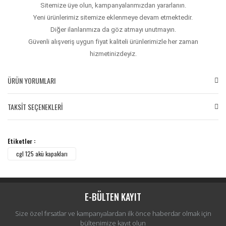
Sitemize üye olun, kampanyalarımızdan yararlanın.
Yeni ürünlerimiz sitemize eklenmeye devam etmektedir.
Diğer ilanlarımıza da göz atmayı unutmayın.
Güvenli alışveriş uygun fiyat kaliteli ürünlerimizle her zaman
hizmetinizdeyiz.
ÜRÜN YORUMLARI
TAKSİT SEÇENEKLERİ
Bu ürüne ilk yorumu siz yapın!
Etiketler :
Yorum Yaz
cgl 125 akü kapakları
E-BÜLTEN KAYIT
Size özel fırsatlar ve kampanyalardan ilk önce haberdar olmak için
bültenimize kayıt olun