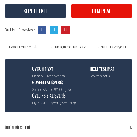
SEPETE EKLE
HEMEN AL
Bu Ürünü paylaş :
Ürün için Yorum Yaz
Ürünü Tavsiye Et
UYGUN FİYAT
HIZLI TESLIMAT
Hesaplı Fiyat Avantajı
Stoktan satış
GÜVENLI ALIŞVERIŞ
256bi SSL ile %100 güvenli
ÜYELİKSİZ ALIŞVERİŞ
Üyeliksiz alışveriş seçeneği
ÜRÜN BİLGİLERİ