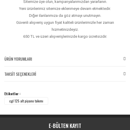
Sitemize üye olun, kampanyalarımızdan yararlanın.
Yeni ürünlerimiz sitemize eklenmeye devam etmektedir.
Diğer ilanlarımıza da göz atmayı unutmayın.
Güvenli alışveriş uygun fiyat kaliteli ürünlerimizle her zaman
hizmetinizdeyiz.
650 TL ve üzeri alışverişlerinizde kargo ücretsizdir.
ÜRÜN YORUMLARI
TAKSİT SEÇENEKLERİ
Bu ürüne ilk yorumu siz yapın!
Etiketler :
Yorum Yaz
cgl 125 alt piyano takımı
E-BÜLTEN KAYIT