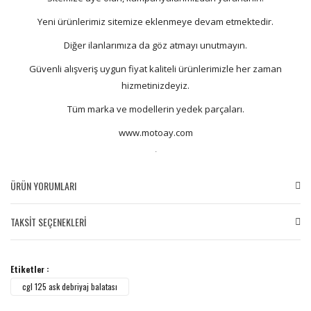
Yeni ürünlerimiz sitemize eklenmeye devam etmektedir.
Diğer ilanlarımıza da göz atmayı unutmayın.
Güvenli alışveriş uygun fiyat kaliteli ürünlerimizle her zaman
hizmetinizdeyiz.
Tüm marka ve modellerin yedek parçaları.
www.motoay.com
.
ÜRÜN YORUMLARI
TAKSİT SEÇENEKLERİ
Bu ürüne ilk yorumu siz yapın!
Etiketler :
Yorum Yaz
cgl 125 ask debriyaj balatası