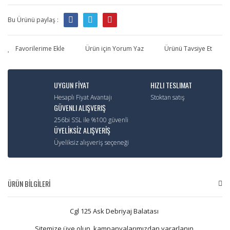
Bu Ürünü paylaş :
Ürün için Yorum Yaz
Ürünü Tavsiye Et
UYGUN FİYAT
HIZLI TESLIMAT
Hesaplı Fiyat Avantajı
Stoktan satış
GÜVENLI ALIŞVERIŞ
256bi SSL ile %100 güvenli
ÜYELİKSİZ ALIŞVERİŞ
Üyeliksiz alışveriş seçeneği
ÜRÜN BİLGİLERİ
Cgl 125 Ask Debriyaj Balatası
Sitemize üye olun, kampanyalarımızdan yararlanın.